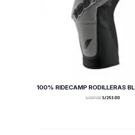
100% RIDECAMP RODILLERAS B
E
E
S/
337.00
S/
253.00
l
l
p
p
r
r
e
e
c
c
i
i