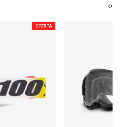
o
a
c
t
u
P
OFERTA
a
R
l
O
e
D
s
:
U
S
C
/
T
2
O
9
E
6
.
N
0
O
0
F
.
E
R
T
A