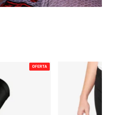
P
OFERTA
R
O
D
U
C
T
O
E