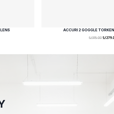
 LENS
ACCURI 2 GOGGLE TORKEN
E
S/
315.00
S/
279.
l
p
r
e
c
i
o
o
r
i
g
i
Y
n
a
l