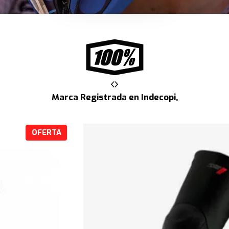
Marca Registrada en Indecopi,
P
OFERTA
R
O
D
U
C
T
O
E