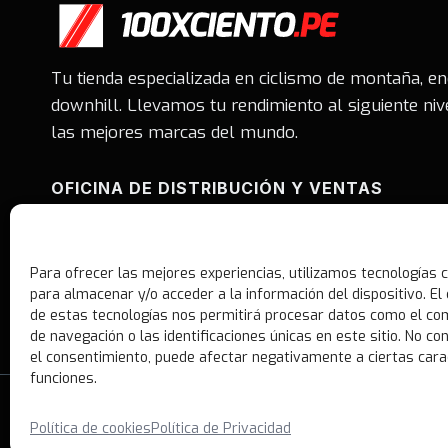
Tu tienda especializada en ciclismo de montaña, e
downhill. Llevamos tu rendimiento al siguiente niv
las mejores marcas del mundo.
OFICINA DE DISTRIBUCIÓN Y VENTAS
Av. Benavides #1550. Oficina 402 - Showroom Of. 4
San Antonio Miraflores.
Para ofrecer las mejores experiencias, utilizamos tecnologías 
Whatsapp: 981377702
para almacenar y/o acceder a la información del dispositivo. E
Correo: ventas@100xciento.pe
de estas tecnologías nos permitirá procesar datos como el c
de navegación o las identificaciones únicas en este sitio. No con
el consentimiento, puede afectar negativamente a ciertas cara
funciones.
© 2026 100xciento Perú
Política de cookies
Política de Privacidad