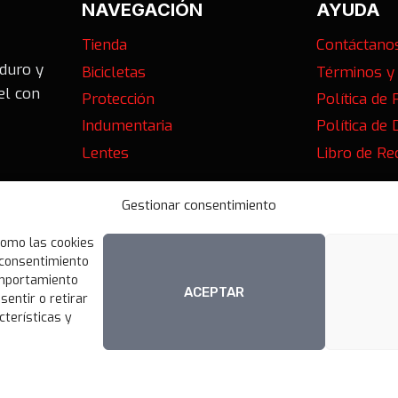
NAVEGACIÓN
AYUDA
Tienda
Contáctano
nduro y
Bicicletas
Términos y
el con
Protección
Política de 
Indumentaria
Política de
Lentes
Libro de R
01,
Gestionar consentimiento
como las cookies
l consentimiento
omportamiento
ACEPTAR
sentir o retirar
cterísticas y