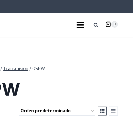
0
/
Transmisión
/
OSPW
PW