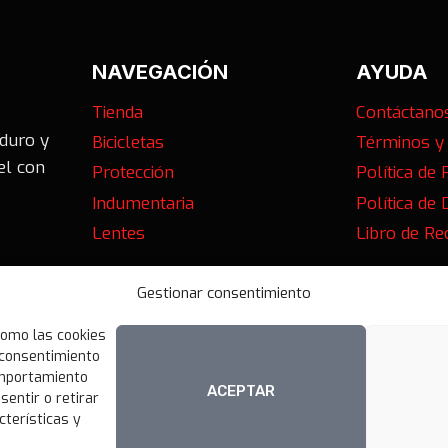
NAVEGACIÓN
AYUDA
Tienda
Contáctano
nduro y
Bicicletas
Términos y
el con
Protección
Política de 
Indumentaria
Política de
Lentes
Libro de R
01,
Gestionar consentimiento
como las cookies
l consentimiento
omportamiento
ACEPTAR
sentir o retirar
cterísticas y