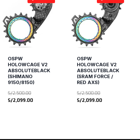
OSPW
OSPW
HOLOWCAGE V2
HOLOWCAGE V2
ABSOLUTEBLACK
ABSOLUTEBLACK
(SHIMANO
(SRAM FORCE /
9150/8150)
RED AXS)
El
El
S/
2,500.00
S/
2,500.00
precio
El
precio
El
S/
2,099.00
S/
2,099.00
original
precio
original
precio
era:
actual
era:
actual
S/2,500.00.
es:
S/2,500.00.
es:
S/2,099.00.
S/2,099.00.