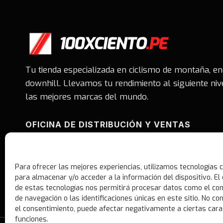
Tu tienda especializada en ciclismo de montaña, e
downhill. Llevamos tu rendimiento al siguiente niv
las mejores marcas del mundo.
OFICINA DE DISTRIBUCIÓN Y VENTAS
Av. Benavides #1550. Oficina 402 - Showroom Of. 4
San Antonio Miraflores.
Para ofrecer las mejores experiencias, utilizamos tecnologías 
Whatsapp: 981377702
para almacenar y/o acceder a la información del dispositivo. E
Correo: ventas@100xciento.pe
de estas tecnologías nos permitirá procesar datos como el c
de navegación o las identificaciones únicas en este sitio. No con
el consentimiento, puede afectar negativamente a ciertas cara
funciones.