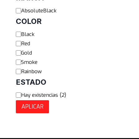
Marca
AbsoluteBlack
COLOR
Color
Black
Red
Gold
Smoke
Rainbow
ESTADO
Estado
Hay existencias
(
2
)
APLICAR