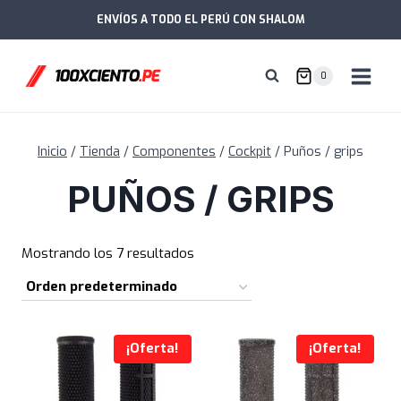
Saltar
ENVÍOS A TODO EL PERÚ CON SHALOM
al
contenido
0
Inicio
/
Tienda
/
Componentes
/
Cockpit
/
Puños / grips
PUÑOS / GRIPS
Mostrando los 7 resultados
¡Oferta!
¡Oferta!