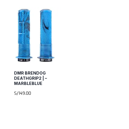
precio
precio
original
actual
era:
es:
S/149.00.
S/135.00.
DMR BRENDOG
DEATHGRIP2 | –
MARBLEBLUE
S/
149.00