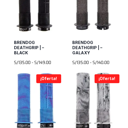
BRENDOG
BRENDOG
DEATHGRIP | –
DEATHGRIP | –
BLACK
GALAXY
Rango
Rango
S/
135.00
-
S/
149.00
S/
135.00
-
S/
140.00
de
de
precios:
precios:
¡Oferta!
¡Oferta!
desde
desde
S/135.00
S/135.00
hasta
hasta
S/149.00
S/140.00