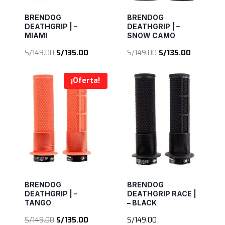
BRENDOG
BRENDOG
DEATHGRIP | –
DEATHGRIP | –
MIAMI
SNOW CAMO
El
El
El
El
S/
149.00
S/
135.00
S/
149.00
S/
135.00
precio
precio
precio
precio
original
actual
original
actual
¡Oferta!
era:
es:
era:
es:
S/149.00.
S/135.00.
S/149.00.
S/135.00.
BRENDOG
BRENDOG
DEATHGRIP | –
DEATHGRIP RACE |
TANGO
– BLACK
El
El
S/
149.00
S/
135.00
S/
149.00