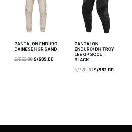
PANTALON ENDURO
PANTALON
DAINESE HGR SAND
ENDURO/ DH TROY
LEE GP SCOUT
El
El
S/
863.00
S/
689.00
BLACK
precio
precio
El
El
S/
728.00
S/
582.00
original
actual
precio
precio
era:
es:
original
actual
S/863.00.
S/689.00.
era:
es:
S/728.00.
S/582.00