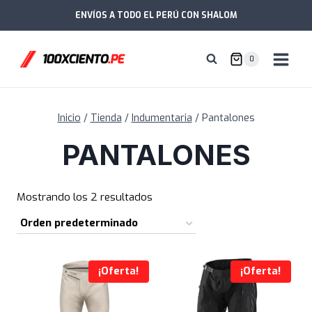
Saltar
ENVÍOS A TODO EL PERÚ CON SHALOM
al
contenido
0
Inicio
/
Tienda
/
Indumentaria
/
Pantalones
PANTALONES
Mostrando los 2 resultados
¡Oferta!
¡Oferta!