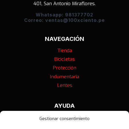
401, San Antonio Miraflores.
Whatsapp: 981377702
Correo: ventas@100xciento.pe
NAVEGACIÓN
Tienda
Bicicletas
Protección
Indumentaria
Lentes
AYUDA
Contáctanos
Gestionar consentimiento
Términos y Condiciones