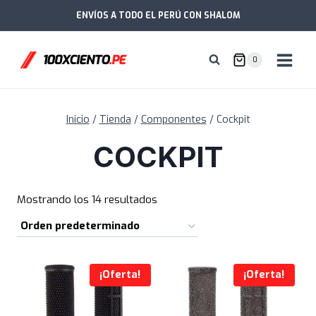
Saltar
ENVÍOS A TODO EL PERÚ CON SHALOM
al
contenido
0
Inicio
/
Tienda
/
Componentes
/
Cockpit
COCKPIT
Mostrando los 14 resultados
¡Oferta!
¡Oferta!