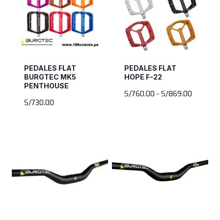
PEDALES FLAT
PEDALES FLAT
BURGTEC MK5
HOPE F-22
PENTHOUSE
Rango
S/
760.00
-
S/
869.00
S/
730.00
de
precios:
desde
S/760.0
hasta
S/869.0