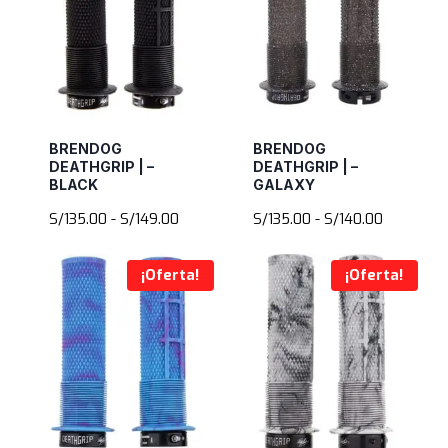
BRENDOG
BRENDOG
DEATHGRIP | –
DEATHGRIP | –
BLACK
GALAXY
Rango
Rango
S/
135.00
-
S/
149.00
S/
135.00
-
S/
140.00
de
de
precios:
precios:
¡Oferta!
¡Oferta!
desde
desde
S/135.00
S/135.00
hasta
hasta
S/149.00
S/140.00