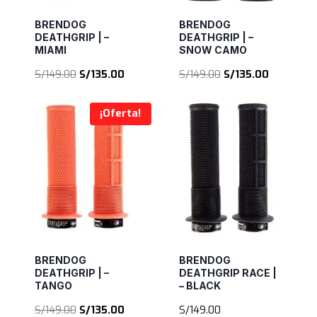
BRENDOG
BRENDOG
DEATHGRIP | –
DEATHGRIP | –
MIAMI
SNOW CAMO
El
El
El
El
S/
149.00
S/
135.00
S/
149.00
S/
135.00
precio
precio
precio
precio
original
actual
original
actual
¡Oferta!
era:
es:
era:
es:
S/149.00.
S/135.00.
S/149.00.
S/135.00.
BRENDOG
BRENDOG
DEATHGRIP | –
DEATHGRIP RACE |
TANGO
– BLACK
El
El
S/
149.00
S/
135.00
S/
149.00