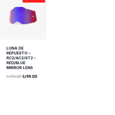
LUNA DE
REPUESTO –
RC2/AC2/ST2 –
RED/BLUE
MIRROR LENS
El
El
S/
135.00
S/
99.00
precio
precio
original
actual
era:
es:
S/135.00.
S/99.00.