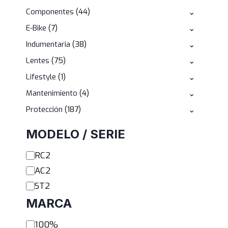
productos
44
Componentes
44
⌄
productos
7
E-Bike
7
⌄
productos
38
Indumentaria
38
⌄
productos
75
Lentes
75
⌄
productos
1
Lifestyle
1
⌄
producto
4
Mantenimiento
4
⌄
productos
187
Protección
187
⌄
productos
MODELO / SERIE
Modelo
RC2
/ Serie
AC2
ST2
MARCA
Marca
100%