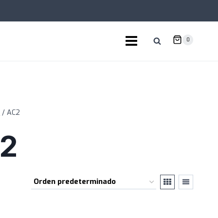
0
a
/
AC2
2