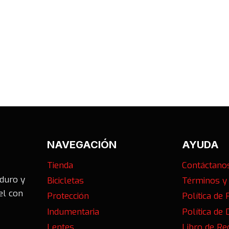
NAVEGACIÓN
AYUDA
Tienda
Contáctano
nduro y
Bicicletas
Términos y
el con
Protección
Política de 
Indumentaria
Política de
Lentes
Libro de R