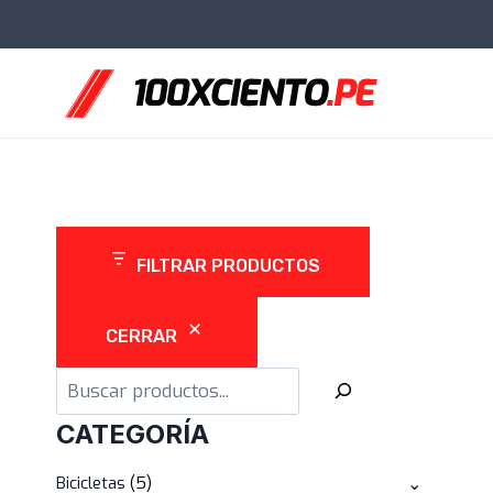
Saltar
al
contenido
FILTRAR PRODUCTOS
CERRAR
Buscar
CATEGORÍA
5
Bicicletas
5
⌄