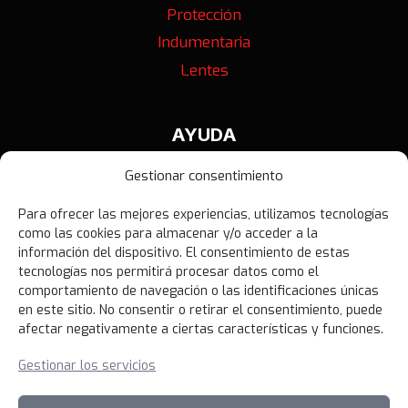
Protección
Indumentaria
Lentes
AYUDA
Contáctanos
Gestionar consentimiento
Términos y Condiciones
Para ofrecer las mejores experiencias, utilizamos tecnologías
Política de Privacidad
como las cookies para almacenar y/o acceder a la
Política de Devoluciones
información del dispositivo. El consentimiento de estas
tecnologías nos permitirá procesar datos como el
Libro de Reclamaciones
comportamiento de navegación o las identificaciones únicas
en este sitio. No consentir o retirar el consentimiento, puede
afectar negativamente a ciertas características y funciones.
NOVEDADES
Gestionar los servicios
Unirme al canal