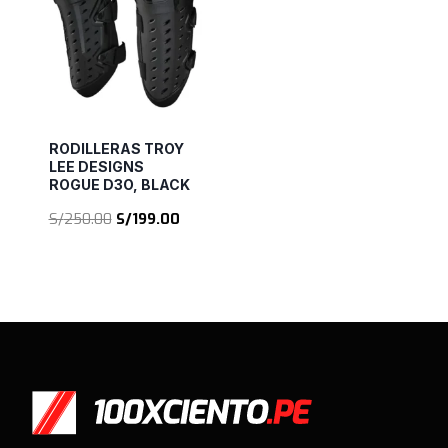
RODILLERAS TROY
LEE DESIGNS
ROGUE D3O, BLACK
El
El
S/
250.00
S/
199.00
precio
precio
original
actual
era:
es:
S/250.00.
S/199.00.