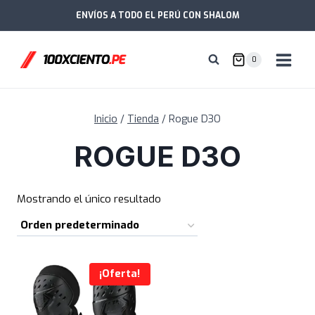
Saltar
ENVÍOS A TODO EL PERÚ CON SHALOM
al
contenido
0
Inicio
/
Tienda
/
Rogue D3O
ROGUE D3O
Mostrando el único resultado
¡Oferta!