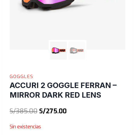
GOGGLES
ACCURI 2 GOGGLE FERRAN –
MIRROR DARK RED LENS
El
El
S/
385.00
S/
275.00
precio
precio
Sin existencias
original
actual