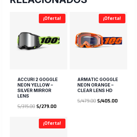
¡Oferta!
¡Oferta!
ACCURI 2 GOGGLE
ARMATIC GOGGLE
NEON YELLOW –
NEON ORANGE –
SILVER MIRROR
CLEAR LENS HD
LENS
El
El
S/
479.00
S/
405.00
El
El
S/
315.00
S/
279.00
precio
precio
precio
precio
original
actual
original
actual
era:
es:
¡Oferta!
era:
es:
S/479.00.
S/405.00
S/315.00.
S/279.00.