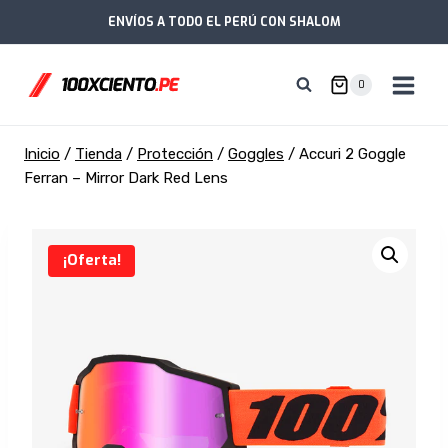
Saltar
ENVÍOS A TODO EL PERÚ CON SHALOM
al
contenido
0
Inicio
/
Tienda
/
Protección
/
Goggles
/
Accuri 2 Goggle
Ferran – Mirror Dark Red Lens
¡Oferta!