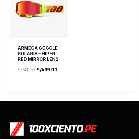
ARMEGA GOGGLE
SOLARIS – HIPER
RED MIRROR LENS
El
El
S/
681.57
S/
499.00
precio
precio
original
actual
era:
es:
S/681.57.
S/499.00.