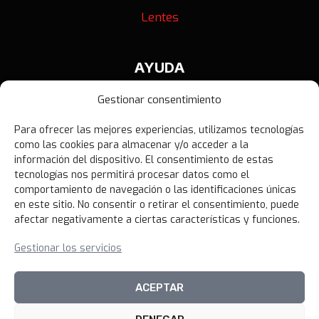
Lentes
AYUDA
Contáctanos
Gestionar consentimiento
Términos y Condiciones
Para ofrecer las mejores experiencias, utilizamos tecnologías
Política de Privacidad
como las cookies para almacenar y/o acceder a la
Política de Devoluciones
información del dispositivo. El consentimiento de estas
tecnologías nos permitirá procesar datos como el
Libro de Reclamaciones
comportamiento de navegación o las identificaciones únicas
en este sitio. No consentir o retirar el consentimiento, puede
afectar negativamente a ciertas características y funciones.
NOVEDADES
Gestionar los servicios
Unirme al canal
ACEPTAR