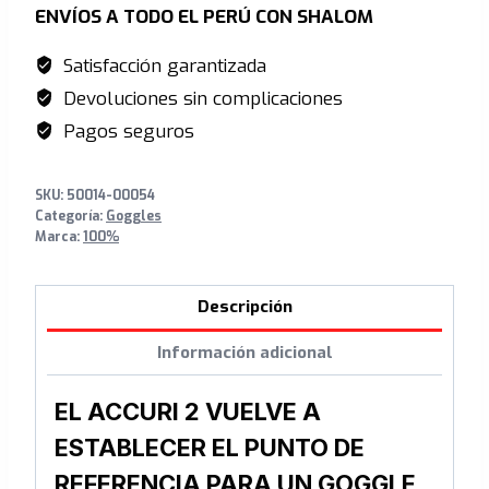
ENVÍOS A TODO EL PERÚ CON SHALOM
era:
es:
S/385.00.
S/275.00.
Satisfacción garantizada
Devoluciones sin complicaciones
Pagos seguros
SKU:
50014-00054
Categoría:
Goggles
Marca:
100%
Descripción
Información adicional
EL ACCURI 2 VUELVE A
ESTABLECER EL PUNTO DE
REFERENCIA PARA UN GOGGLE