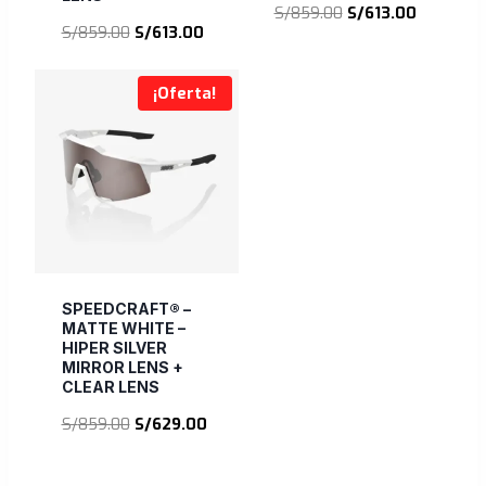
El
El
S/
859.00
S/
613.00
El
El
S/
859.00
S/
613.00
precio
precio
precio
precio
original
actual
original
actual
era:
es:
¡Oferta!
era:
es:
S/859.00.
S/613.00.
S/859.00.
S/613.00.
SPEEDCRAFT® –
MATTE WHITE –
HIPER SILVER
MIRROR LENS +
CLEAR LENS
El
El
S/
859.00
S/
629.00
precio
precio
original
actual