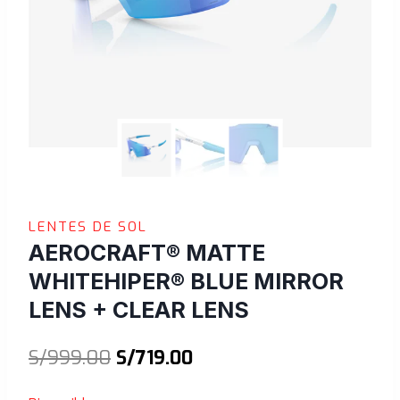
LENTES DE SOL
AEROCRAFT® MATTE
WHITEHIPER® BLUE MIRROR
LENS + CLEAR LENS
El
El
S/
999.00
S/
719.00
precio
precio