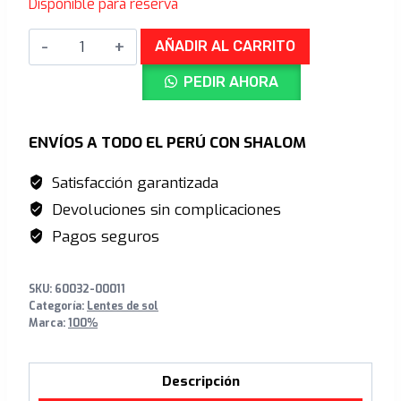
Disponible para reserva
original
actual
AEROCRAFT®
era:
es:
AÑADIR AL CARRITO
Matte
S/999.00.
S/719.00.
PEDIR AHORA
WhiteHiPER®
Blue
Mirror
ENVÍOS A TODO EL PERÚ CON SHALOM
Lens
Satisfacción garantizada
+
Devoluciones sin complicaciones
Clear
Lens
Pagos seguros
cantidad
SKU:
60032-00011
Categoría:
Lentes de sol
Marca:
100%
Descripción