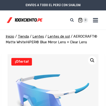
Saltar
ENVÍOS A TODO EL PERÚ CON SHALOM
al
contenido
0
Inicio
/
Tienda
/
Lentes
/
Lentes de sol
/
AEROCRAFT®
Matte WhiteHiPER® Blue Mirror Lens + Clear Lens
¡Oferta!