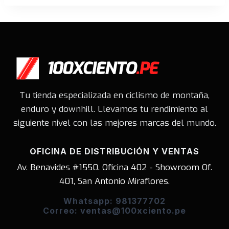
era:
es:
S/859.00.
S/629.00.
Tu tienda especializada en ciclismo de montaña,
enduro y downhill. Llevamos tu rendimiento al
siguiente nivel con las mejores marcas del mundo.
OFICINA DE DISTRIBUCIÓN Y VENTAS
Av. Benavides #1550. Oficina 402 - Showroom Of.
401, San Antonio Miraflores.
Whatsapp: 981377702
Correo: ventas@100xciento.pe