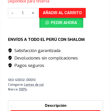
Disponible para reserva
original
actual
AEROCRAFT®
era:
es:
AÑADIR AL CARRITO
Soft
S/999.00.
S/719.00.
PEDIR AHORA
Tact
BlackHiPER®
Red
ENVÍOS A TODO EL PERÚ CON SHALOM
Multilayer
Satisfacción garantizada
Mirror
Devoluciones sin complicaciones
+
Clear
Pagos seguros
Lens
cantidad
SKU:
60032-00010
Categoría:
Lentes de sol
Marca:
100%
Descripción