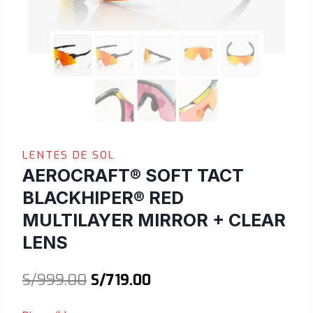
LENTES DE SOL
AEROCRAFT® SOFT TACT
BLACKHIPER® RED
MULTILAYER MIRROR + CLEAR
LENS
El
El
S/
999.00
S/
719.00
precio
precio