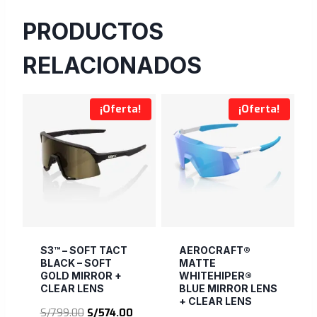
PRODUCTOS
RELACIONADOS
¡Oferta!
¡Oferta!
S3™ – SOFT TACT
AEROCRAFT®
BLACK – SOFT
MATTE
GOLD MIRROR +
WHITEHIPER®
CLEAR LENS
BLUE MIRROR LENS
+ CLEAR LENS
El
El
S/
799.00
S/
574.00