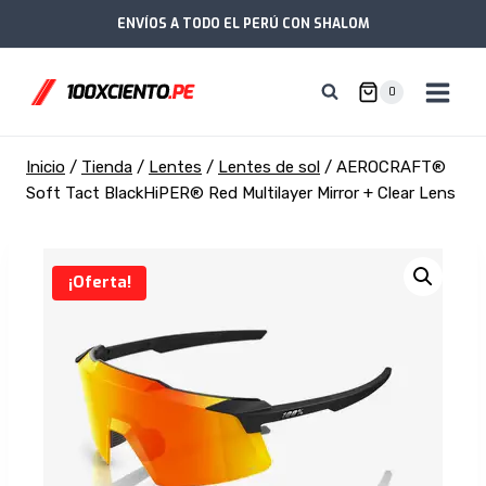
Saltar
ENVÍOS A TODO EL PERÚ CON SHALOM
al
contenido
0
Inicio
/
Tienda
/
Lentes
/
Lentes de sol
/
AEROCRAFT®
Soft Tact BlackHiPER® Red Multilayer Mirror + Clear Lens
¡Oferta!