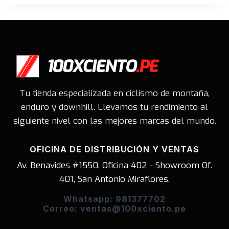
era:
es:
S/859.00.
S/613.00.
Tu tienda especializada en ciclismo de montaña,
enduro y downhill. Llevamos tu rendimiento al
siguiente nivel con las mejores marcas del mundo.
OFICINA DE DISTRIBUCIÓN Y VENTAS
Av. Benavides #1550. Oficina 402 - Showroom Of.
401, San Antonio Miraflores.
Whatsapp: 981377702
Correo: ventas@100xciento.pe