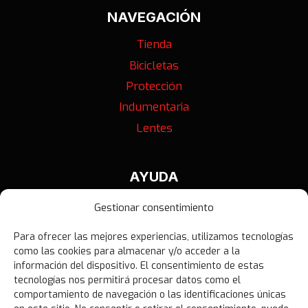
NAVEGACIÓN
Tienda
Bicicletas
Protección
Indumentaria
Lentes
AYUDA
Contáctanos
Gestionar consentimiento
Términos y Condiciones
Para ofrecer las mejores experiencias, utilizamos tecnologías
Política de Privacidad
como las cookies para almacenar y/o acceder a la
Política de Devoluciones
información del dispositivo. El consentimiento de estas
tecnologías nos permitirá procesar datos como el
Libro de Reclamaciones
comportamiento de navegación o las identificaciones únicas