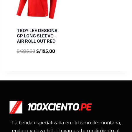
TROY LEE DESIGNS
GP LONG SLEEVE –
AIR ROLL OUT RED
El
El
S/
235.00
S/
195.00
precio
precio
original
actual
era:
es:
S/235.00.
S/195.00.
Tu tienda especializada en ciclismo de montaña,
enduro y downhill. Llevamos tu rendimiento al