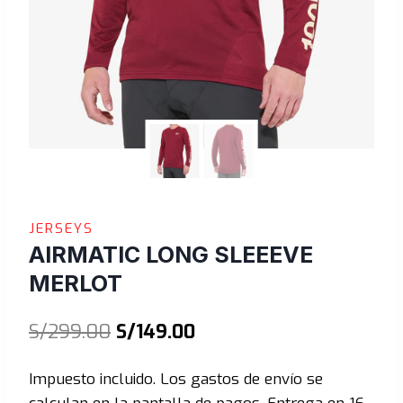
JERSEYS
AIRMATIC LONG SLEEEVE
MERLOT
El
El
S/
299.00
S/
149.00
precio
precio
Impuesto incluido. Los gastos de envío se
original
actual