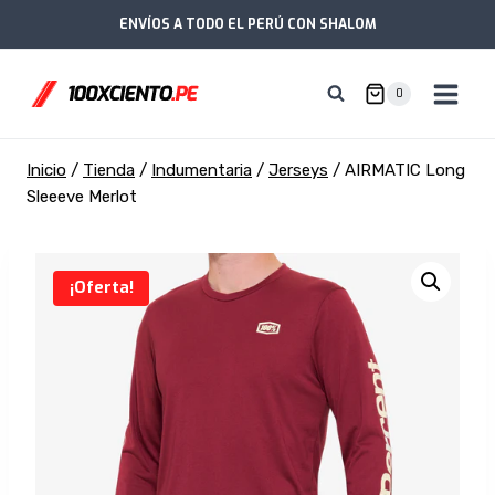
Saltar
ENVÍOS A TODO EL PERÚ CON SHALOM
al
contenido
0
Inicio
/
Tienda
/
Indumentaria
/
Jerseys
/
AIRMATIC Long
Sleeeve Merlot
¡Oferta!