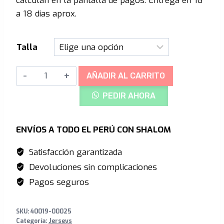
calculan en la pantalla de pagos. Entrega en 16
era:
es:
a 18 dias aprox.
S/299.00.
S/149.00.
Talla
AIRMATIC
AÑADIR AL CARRITO
Long
PEDIR AHORA
Sleeeve
Merlot
cantidad
ENVÍOS A TODO EL PERÚ CON SHALOM
Satisfacción garantizada
Devoluciones sin complicaciones
Pagos seguros
SKU:
40019-00025
Categoría:
Jerseys