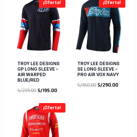
¡Oferta!
¡Oferta!
TROY LEE DESIGNS
TROY LEE DESIGNS
GP LONG SLEEVE –
SE LONG SLEEVE –
AIR WARPED
PRO AIR VOX NAVY
BLUE/RED
El
El
S/
360.00
S/
290.00
El
El
S/
235.00
S/
195.00
precio
precio
precio
precio
original
actual
original
actual
era:
es:
¡Oferta!
era:
es:
S/360.00.
S/290.00
S/235.00.
S/195.00.