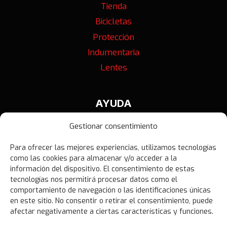
Tienda
Bicicletas
Protección
Indumentaria
Lentes
AYUDA
Contáctanos
Gestionar consentimiento
Términos y Condiciones
Para ofrecer las mejores experiencias, utilizamos tecnologías
Política de Privacidad
como las cookies para almacenar y/o acceder a la
Política de Devoluciones
información del dispositivo. El consentimiento de estas
tecnologías nos permitirá procesar datos como el
Libro de Reclamaciones
comportamiento de navegación o las identificaciones únicas
en este sitio. No consentir o retirar el consentimiento, puede
afectar negativamente a ciertas características y funciones.
NOVEDADES