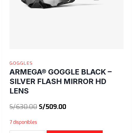
GOGGLES
ARMEGA® GOGGLE BLACK –
SILVER FLASH MIRROR HD
LENS
El
El
S/
630.00
S/
509.00
precio
precio
7 disponibles
original
actual