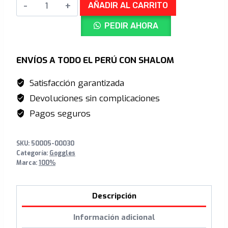
Armega®
era:
es:
AÑADIR AL CARRITO
Goggle
S/630.00.
S/509.00.
PEDIR AHORA
Black
–
Silver
ENVÍOS A TODO EL PERÚ CON SHALOM
Flash
Satisfacción garantizada
Mirror
Devoluciones sin complicaciones
HD
Lens
Pagos seguros
cantidad
SKU:
50005-00030
Categoría:
Goggles
Marca:
100%
Descripción
Información adicional