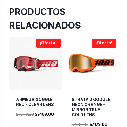
PRODUCTOS
RELACIONADOS
¡Oferta!
¡Oferta!
ARMEGA GOGGLE
STRATA 2 GOGGLE
RED – CLEAR LENS
NEON ORANGE –
MIRROR TRUE
El
El
S/
549.00
S/
489.00
GOLD LENS
precio
precio
El
El
S/
215.00
S/
179.00