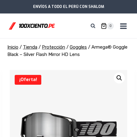
Saltar
ENVÍOS A TODO EL PERÚ CON SHALOM
al
contenido
0
Inicio
/
Tienda
/
Protección
/
Goggles
/
Armega® Goggle
Black – Silver Flash Mirror HD Lens
¡Oferta!