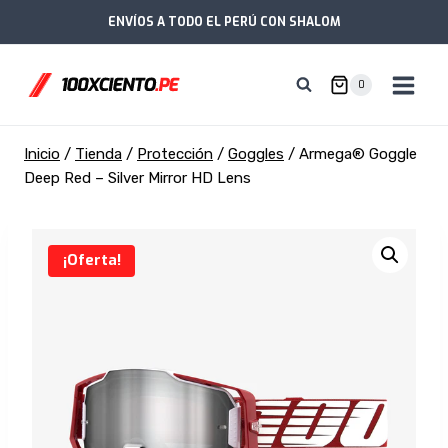
Saltar
ENVÍOS A TODO EL PERÚ CON SHALOM
al
contenido
0
Inicio
/
Tienda
/
Protección
/
Goggles
/
Armega® Goggle
Deep Red – Silver Mirror HD Lens
¡Oferta!