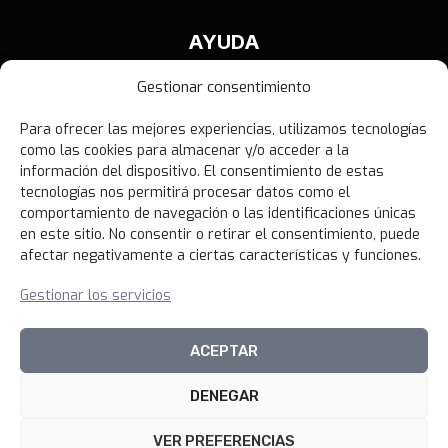
AYUDA
Contáctanos
Gestionar consentimiento
Términos y Condiciones
Para ofrecer las mejores experiencias, utilizamos tecnologías
Política de Privacidad
como las cookies para almacenar y/o acceder a la
Política de Devoluciones
información del dispositivo. El consentimiento de estas
tecnologías nos permitirá procesar datos como el
Libro de Reclamaciones
comportamiento de navegación o las identificaciones únicas
en este sitio. No consentir o retirar el consentimiento, puede
afectar negativamente a ciertas características y funciones.
NOVEDADES
Gestionar los servicios
Unirme al canal
ACEPTAR
DENEGAR
© 2026 100xciento Perú
VER PREFERENCIAS