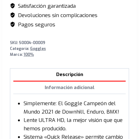
S/630.00.
S/405.00.
Satisfacción garantizada
Devoluciones sin complicaciones
Pagos seguros
SKU:
50004-00009
Categoría:
Goggles
Marca:
100%
Descripción
Información adicional
Simplemente: El Goggle Campeón del
Mundo 2021 de Downhill, Enduro, BMX!
Lente ULTRA HD, la mejor visión que que
hemos producido.
Sistema «Quick Release» permite cambio