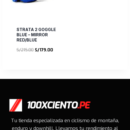
STRATA 2 GOGGLE
BLUE – MIRROR
RED/BLUE
El
El
S/
215.00
S/
179.00
precio
precio
original
actual
era:
es:
S/215.00.
S/179.00.
Tu tienda especializada en ciclismo de montaña,
enduro y downhill. Llevamos tu rendimiento al