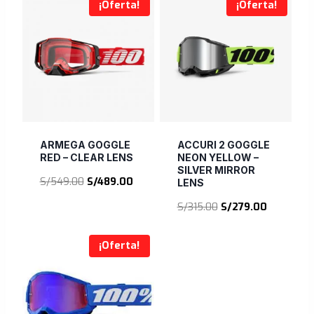
¡Oferta!
¡Oferta!
ARMEGA GOGGLE
ACCURI 2 GOGGLE
RED – CLEAR LENS
NEON YELLOW –
SILVER MIRROR
El
El
S/
549.00
S/
489.00
LENS
precio
precio
El
El
S/
315.00
S/
279.00
original
actual
precio
precio
era:
es:
original
actual
S/549.00.
S/489.00.
¡Oferta!
era:
es:
S/315.00.
S/279.00.