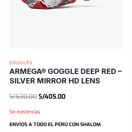
GOGGLES
ARMEGA® GOGGLE DEEP RED –
SILVER MIRROR HD LENS
El
El
S/
630.00
S/
405.00
precio
precio
Sin existencias
original
actual
ENVÍOS A TODO EL PERÚ CON SHALOM
era:
es: