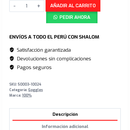
Armega
era:
es:
AÑADIR AL CARRITO
Goggle
S/699.00.
S/510.00.
PEDIR AHORA
Tetsumi
-
HiPER
ENVÍOS A TODO EL PERÚ CON SHALOM
Black
Satisfacción garantizada
Mirror
Devoluciones sin complicaciones
Lens
cantidad
Pagos seguros
SKU:
50003-10024
Categoría:
Goggles
Marca:
100%
Descripción
Información adicional