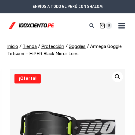
Saltar
ENVÍOS A TODO EL PERÚ CON SHALOM
al
contenido
0
Inicio
/
Tienda
/
Protección
/
Goggles
/
Armega Goggle
Tetsumi – HiPER Black Mirror Lens
¡Oferta!