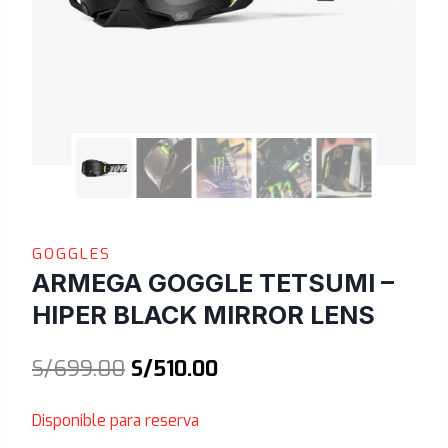
GOGGLES
ARMEGA GOGGLE TETSUMI –
HIPER BLACK MIRROR LENS
El
El
S/
699.00
S/
510.00
precio
precio
Disponible para reserva
original
actual