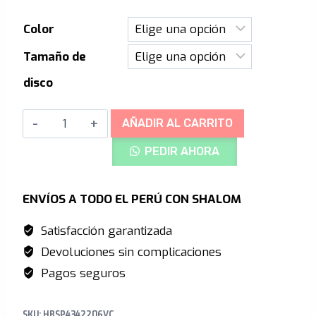
Color
Tamaño de
disco
Disco
AÑADIR AL CARRITO
Rotor
PEDIR AHORA
Vented
6
pernos
ENVÍOS A TODO EL PERÚ CON SHALOM
(V4)
Satisfacción garantizada
cantidad
Devoluciones sin complicaciones
Pagos seguros
SKU:
HBSP4342206VC