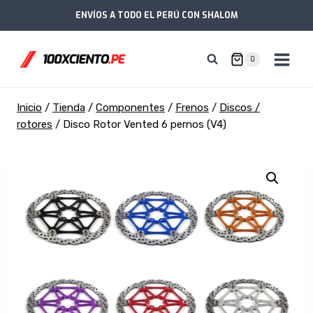
Saltar
ENVÍOS A TODO EL PERÚ CON SHALOM
al
contenido
0
Inicio
/
Tienda
/
Componentes
/
Frenos
/
Discos /
rotores
/
Disco Rotor Vented 6 pernos (V4)