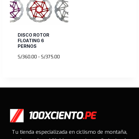
DISCO ROTOR
FLOATING 6
PERNOS
Rango
S/
360.00
-
S/
375.00
de
precios:
desde
S/360.00
hasta
S/375.00
Tu tienda especializada en ciclismo de montaña,