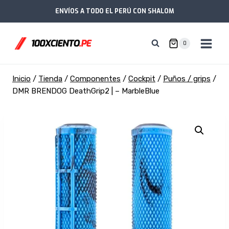
Saltar
ENVÍOS A TODO EL PERÚ CON SHALOM
al
contenido
0
Inicio
/
Tienda
/
Componentes
/
Cockpit
/
Puños / grips
/
DMR BRENDOG DeathGrip2 | – MarbleBlue