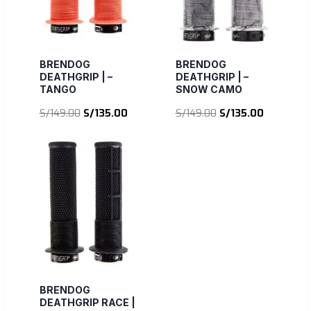
BRENDOG
BRENDOG
DEATHGRIP | –
DEATHGRIP | –
TANGO
SNOW CAMO
El
El
El
El
S/
149.00
S/
135.00
S/
149.00
S/
135.00
precio
precio
precio
precio
original
actual
original
actual
era:
es:
era:
es:
S/149.00.
S/135.00.
S/149.00.
S/135.00.
BRENDOG
DEATHGRIP RACE |