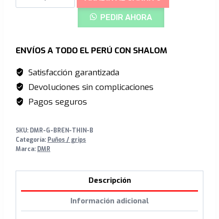
BRENDOG
PEDIR AHORA
DeathGrip2
|
-
ENVÍOS A TODO EL PERÚ CON SHALOM
MarbleBlue
Satisfacción garantizada
cantidad
Devoluciones sin complicaciones
Pagos seguros
SKU:
DMR-G-BREN-THIN-B
Categoría:
Puños / grips
Marca:
DMR
Descripción
Información adicional