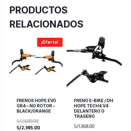
PRODUCTOS
RELACIONADOS
¡Oferta!
FRENOS HOPE EVO
FRENO E-BIKE / DH
GR4 – NO ROTOR -
HOPE TECH4 V4
BLACK/ORANGE
DELANTERO O
TRASERO
El
S/
2,680.00
S/
1,368.00
precio
El
S/
2,385.00