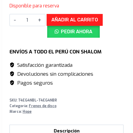
S/2,680.00.
S/2,385.00.
Disponible para reserva
Frenos
AÑADIR AL CARRITO
Hope
PEDIR AHORA
EVO
GR4
-
ENVÍOS A TODO EL PERÚ CON SHALOM
No
Satisfacción garantizada
Rotor
Devoluciones sin complicaciones
-
Black/Blue
Pagos seguros
cantidad
SKU:
T4EG4NBL-T4EG4NBR
Categoría:
Frenos de disco
Marca:
Hope
Descripción