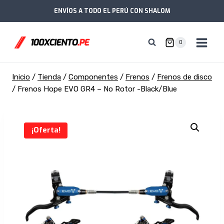
Saltar
ENVÍOS A TODO EL PERÚ CON SHALOM
al
contenido
0
Inicio
/
Tienda
/
Componentes
/
Frenos
/
Frenos de disco
/
Frenos Hope EVO GR4 – No Rotor -Black/Blue
¡Oferta!