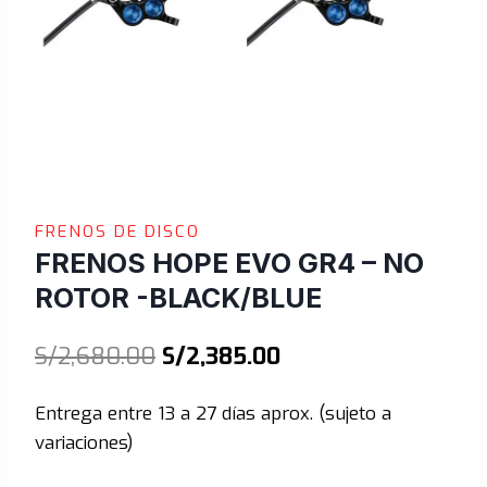
FRENOS DE DISCO
FRENOS HOPE EVO GR4 – NO
ROTOR -BLACK/BLUE
El
El
S/
2,680.00
S/
2,385.00
precio
precio
Entrega entre 13 a 27 días aprox. (sujeto a
original
actual
variaciones)
era:
es: