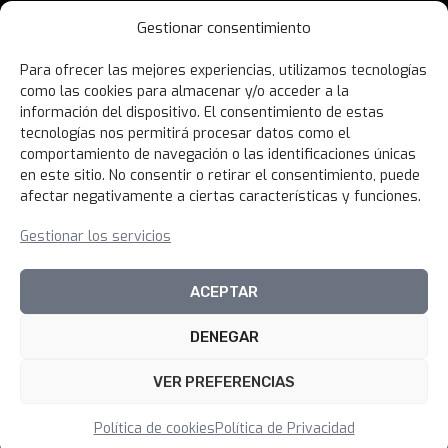
Contáctanos
Gestionar consentimiento
Términos y Condiciones
Para ofrecer las mejores experiencias, utilizamos tecnologías
Política de Privacidad
como las cookies para almacenar y/o acceder a la
Política de Devoluciones
información del dispositivo. El consentimiento de estas
tecnologías nos permitirá procesar datos como el
Libro de Reclamaciones
comportamiento de navegación o las identificaciones únicas
en este sitio. No consentir o retirar el consentimiento, puede
afectar negativamente a ciertas características y funciones.
NOVEDADES
Gestionar los servicios
Unirme al canal
ACEPTAR
DENEGAR
© 2026 100xciento Perú
VER PREFERENCIAS
Política de cookies
Política de Privacidad