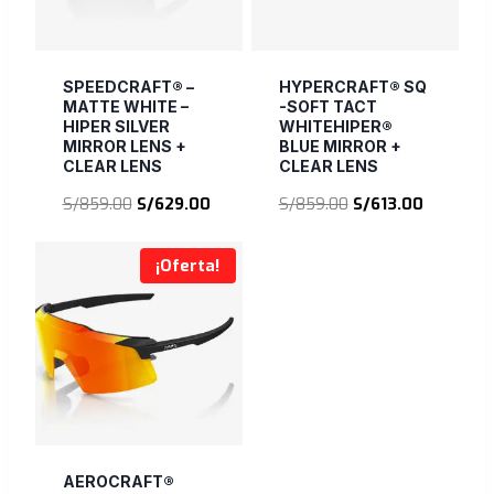
SPEEDCRAFT® –
HYPERCRAFT® SQ
MATTE WHITE –
-SOFT TACT
HIPER SILVER
WHITEHIPER®
MIRROR LENS +
BLUE MIRROR +
CLEAR LENS
CLEAR LENS
El
El
El
El
S/
859.00
S/
629.00
S/
859.00
S/
613.00
precio
precio
precio
precio
original
actual
original
actual
¡Oferta!
era:
es:
era:
es:
S/859.00.
S/629.00.
S/859.00.
S/613.00.
AEROCRAFT®