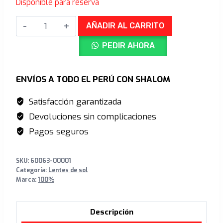
Disponible para reserva
original
actual
KORBIN
era:
es:
AÑADIR AL CARRITO
Gloss
S/1,029.00.
S/699.00.
PEDIR AHORA
Black
Chrome
HiPER
ENVÍOS A TODO EL PERÚ CON SHALOM
Silver
Satisfacción garantizada
Mirror
Devoluciones sin complicaciones
Lens
cantidad
Pagos seguros
SKU:
60063-00001
Categoría:
Lentes de sol
Marca:
100%
Descripción