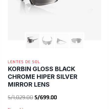
LENTES DE SOL
KORBIN GLOSS BLACK
CHROME HIPER SILVER
MIRROR LENS
El
El
S/
1,029.00
S/
699.00
precio
precio