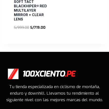
SOFT TACT
BLACKHIPER® RED
MULTILAYER
MIRROR + CLEAR
LENS
El
El
S/
999.00
S/
719.00
precio
precio
original
actual
era:
es:
S/999.00.
S/719.00.
Tu tienda especializada en ciclismo de montaña,
enduro y downhill. Llevamos tu rendimiento al
siguiente nivel con las mejores marcas del mundo.