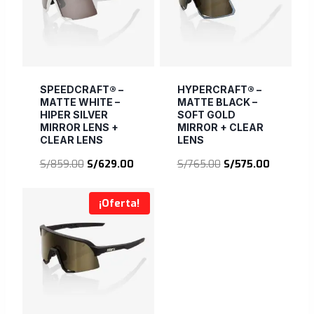
SPEEDCRAFT® –
HYPERCRAFT® –
MATTE WHITE –
MATTE BLACK –
HIPER SILVER
SOFT GOLD
MIRROR LENS +
MIRROR + CLEAR
CLEAR LENS
LENS
El
El
El
El
S/
859.00
S/
629.00
S/
765.00
S/
575.00
precio
precio
precio
precio
original
actual
original
actual
¡Oferta!
era:
es:
era:
es:
S/859.00.
S/629.00.
S/765.00.
S/575.00