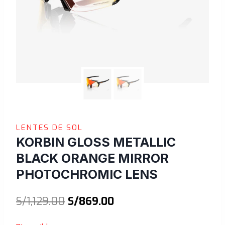
LENTES DE SOL
KORBIN GLOSS METALLIC
BLACK ORANGE MIRROR
PHOTOCHROMIC LENS
El
El
S/
1,129.00
S/
869.00
precio
precio