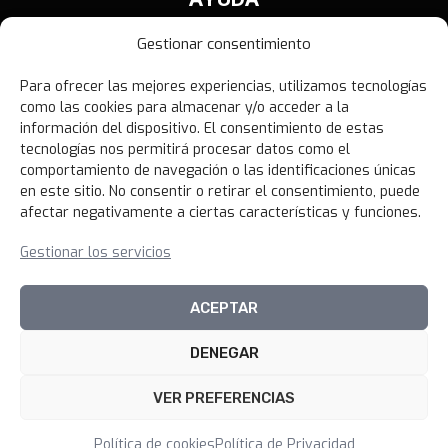
Contáctanos
Gestionar consentimiento
Términos y Condiciones
Para ofrecer las mejores experiencias, utilizamos tecnologías
Política de Privacidad
como las cookies para almacenar y/o acceder a la
Política de Devoluciones
información del dispositivo. El consentimiento de estas
tecnologías nos permitirá procesar datos como el
Libro de Reclamaciones
comportamiento de navegación o las identificaciones únicas
en este sitio. No consentir o retirar el consentimiento, puede
afectar negativamente a ciertas características y funciones.
NOVEDADES
Gestionar los servicios
Unirme al canal
ACEPTAR
DENEGAR
© 2026 100xciento Perú
VER PREFERENCIAS
Política de cookies
Política de Privacidad