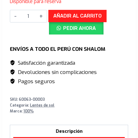
Disponible para reserva
original
actual
KORBIN
era:
es:
AÑADIR AL CARRITO
Gloss
S/1,129.00.
S/869.00.
PEDIR AHORA
Metallic
Black
Orange
ENVÍOS A TODO EL PERÚ CON SHALOM
Mirror
Satisfacción garantizada
Photochromic
Devoluciones sin complicaciones
Lens
cantidad
Pagos seguros
SKU:
60063-00003
Categoría:
Lentes de sol
Marca:
100%
Descripción