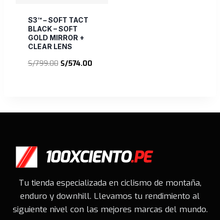
S3™ – SOFT TACT
BLACK – SOFT
GOLD MIRROR +
CLEAR LENS
El
El
S/
799.00
S/
574.00
precio
precio
original
actual
era:
es:
S/799.00.
S/574.00.
Tu tienda especializada en ciclismo de montaña,
enduro y downhill. Llevamos tu rendimiento al
siguiente nivel con las mejores marcas del mundo.