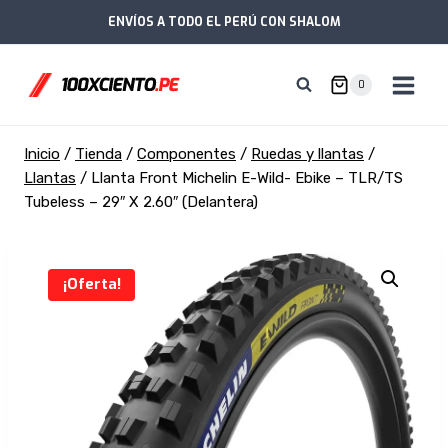
Saltar
ENVÍOS A TODO EL PERÚ CON SHALOM
al
contenido
0
Inicio
/
Tienda
/
Componentes
/
Ruedas y llantas
/
Llantas
/
Llanta Front Michelin E-Wild- Ebike – TLR/TS
Tubeless – 29″ X 2.60″ (Delantera)
¡Oferta!