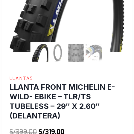
LLANTAS
LLANTA FRONT MICHELIN E-
WILD- EBIKE – TLR/TS
TUBELESS – 29″ X 2.60″
(DELANTERA)
El
El
S/
399.00
S/
319.00