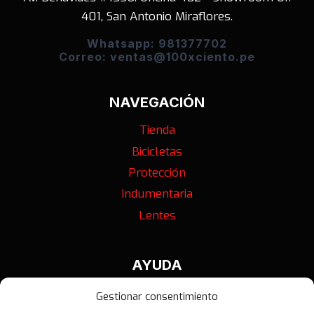
401, San Antonio Miraflores.
Whatsapp: 981377702
Correo: ventas@100xciento.pe
NAVEGACIÓN
Tienda
Bicicletas
Protección
Indumentaria
Lentes
AYUDA
Contáctanos
Gestionar consentimiento