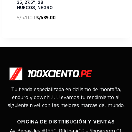
35, 27.5″, 28
HUECOS, NEGRO
El
El
S/
570.00
S/
439.00
precio
precio
original
actual
era:
es:
S/570.00.
S/439.00.
Tu tienda especializada en ciclismo de montaña,
enduro y downhill. Llevamos tu rendimiento al
siguiente nivel con las mejores marcas del mundo.
OFICINA DE DISTRIBUCIÓN Y VENTAS
Av. Benavides #1550. Oficina 402 - Showroom Of.