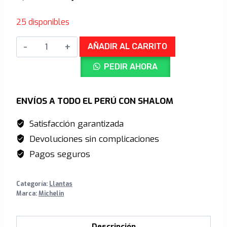
precio
precio
25 disponibles
original
actual
Llanta
era:
es:
AÑADIR AL CARRITO
Front
S/399.00.
S/319.00.
PEDIR AHORA
Michelin
E-
Wild-
ENVÍOS A TODO EL PERÚ CON SHALOM
Ebike
Satisfacción garantizada
-
Devoluciones sin complicaciones
TLR/TS
Tubeless
Pagos seguros
-
29"
Categoría:
Llantas
X
Marca:
Michelin
2.60"
(Delantera)
Descripción