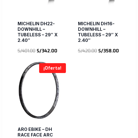
MICHELIN DH22-
MICHELIN DH16-
DOWNHILL –
DOWNHILL –
TUBELESS – 29″ X
TUBELESS – 29″ X
2.40″
2.40″
El
El
El
El
S/
401.00
S/
342.00
S/
420.00
S/
358.00
precio
precio
precio
precio
original
actual
original
actual
¡Oferta!
era:
es:
era:
es:
S/401.00.
S/342.00.
S/420.00.
S/358.00
ARO EBIKE – DH
RACE FACE ARC