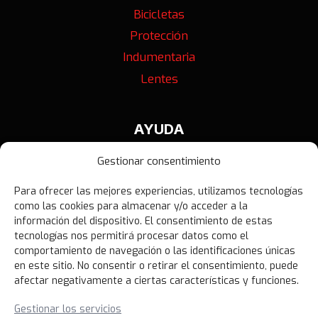
Bicicletas
Protección
Indumentaria
Lentes
AYUDA
Contáctanos
Gestionar consentimiento
Términos y Condiciones
Para ofrecer las mejores experiencias, utilizamos tecnologías
Política de Privacidad
como las cookies para almacenar y/o acceder a la
Política de Devoluciones
información del dispositivo. El consentimiento de estas
tecnologías nos permitirá procesar datos como el
Libro de Reclamaciones
comportamiento de navegación o las identificaciones únicas
en este sitio. No consentir o retirar el consentimiento, puede
afectar negativamente a ciertas características y funciones.
NOVEDADES
Gestionar los servicios