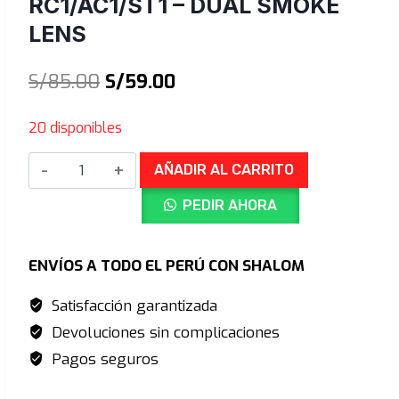
RC1/AC1/ST1 – DUAL SMOKE
LENS
El
El
S/
85.00
S/
59.00
precio
precio
20 disponibles
original
actual
Luna
era:
es:
AÑADIR AL CARRITO
de
S/85.00.
S/59.00.
PEDIR AHORA
Repuesto
-
RC1/AC1/ST1
ENVÍOS A TODO EL PERÚ CON SHALOM
-
Satisfacción garantizada
Dual
Devoluciones sin complicaciones
Smoke
Lens
Pagos seguros
cantidad