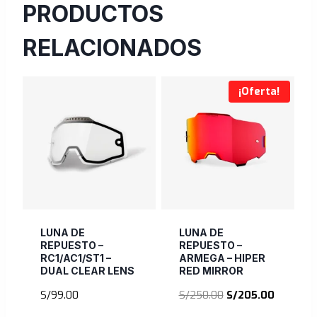
PRODUCTOS
RELACIONADOS
¡Oferta!
LUNA DE
LUNA DE
REPUESTO –
REPUESTO –
RC1/AC1/ST1 –
ARMEGA – HIPER
DUAL CLEAR LENS
RED MIRROR
El
El
S/
99.00
S/
250.00
S/
205.00
precio
precio