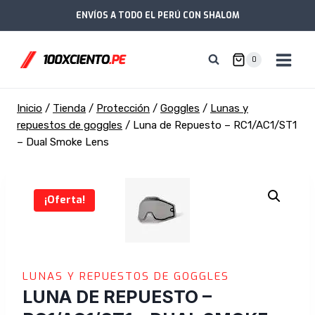
Saltar
ENVÍOS A TODO EL PERÚ CON SHALOM
al
contenido
0
Inicio
/
Tienda
/
Protección
/
Goggles
/
Lunas y
repuestos de goggles
/
Luna de Repuesto – RC1/AC1/ST1
– Dual Smoke Lens
¡Oferta!
LUNAS Y REPUESTOS DE GOGGLES
LUNA DE REPUESTO –