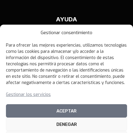
AYUDA
Contáctanos
Gestionar consentimiento
Términos y Condiciones
Para ofrecer las mejores experiencias, utilizamos tecnologías
Política de Privacidad
como las cookies para almacenar y/o acceder a la
Política de Devoluciones
información del dispositivo. El consentimiento de estas
tecnologías nos permitirá procesar datos como el
Libro de Reclamaciones
comportamiento de navegación o las identificaciones únicas
en este sitio. No consentir o retirar el consentimiento, puede
afectar negativamente a ciertas características y funciones.
NOVEDADES
Gestionar los servicios
Unirme al canal
ACEPTAR
DENEGAR