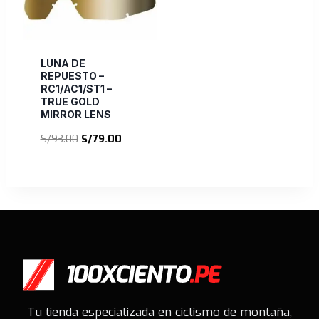
LUNA DE
REPUESTO –
RC1/AC1/ST1 –
TRUE GOLD
MIRROR LENS
El
El
S/
93.00
S/
79.00
precio
precio
original
actual
era:
es:
S/93.00.
S/79.00.
Tu tienda especializada en ciclismo de montaña,