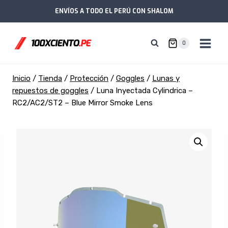
Saltar
ENVÍOS A TODO EL PERÚ CON SHALOM
al
contenido
0
Inicio
/
Tienda
/
Protección
/
Goggles
/
Lunas y
repuestos de goggles
/
Luna Inyectada Cylindrica –
RC2/AC2/ST2 – Blue Mirror Smoke Lens