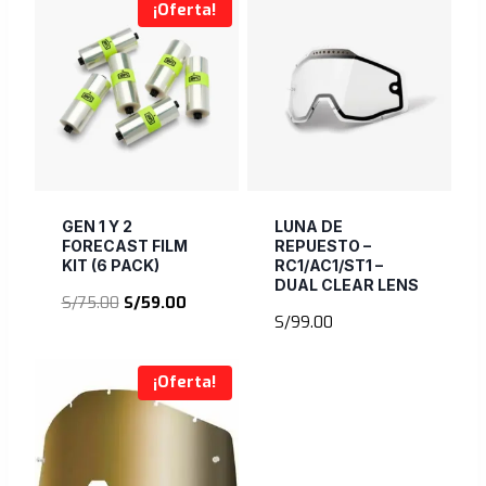
¡Oferta!
GEN 1 Y 2
LUNA DE
FORECAST FILM
REPUESTO –
KIT (6 PACK)
RC1/AC1/ST1 –
DUAL CLEAR LENS
El
El
S/
75.00
S/
59.00
S/
99.00
precio
precio
original
actual
era:
es:
¡Oferta!
S/75.00.
S/59.00.