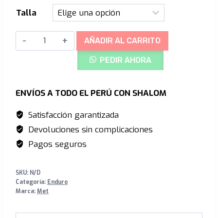
S/1,040.00.
S/936.00.
Talla
MET
AÑADIR AL CARRITO
Parachute
PEDIR AHORA
Enduro
-
Blue
ENVÍOS A TODO EL PERÚ CON SHALOM
Shaded/
Satisfacción garantizada
Cyan
Devoluciones sin complicaciones
cantidad
Pagos seguros
SKU:
N/D
Categoría:
Enduro
Marca:
Met