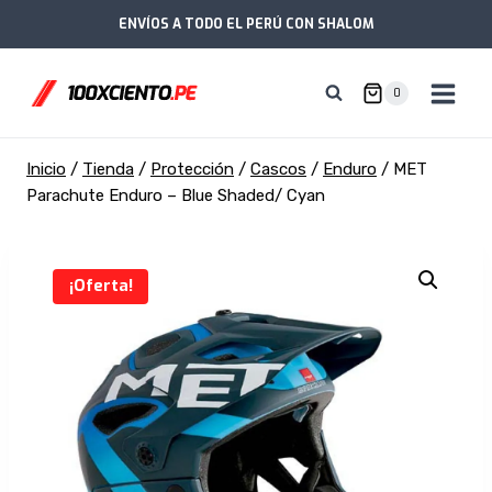
Saltar
ENVÍOS A TODO EL PERÚ CON SHALOM
al
contenido
0
Inicio
/
Tienda
/
Protección
/
Cascos
/
Enduro
/
MET
Parachute Enduro – Blue Shaded/ Cyan
¡Oferta!