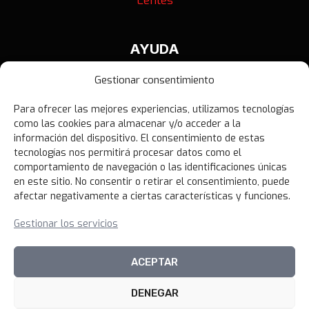
Lentes
AYUDA
Contáctanos
Gestionar consentimiento
Términos y Condiciones
Para ofrecer las mejores experiencias, utilizamos tecnologías
Política de Privacidad
como las cookies para almacenar y/o acceder a la
Política de Devoluciones
información del dispositivo. El consentimiento de estas
tecnologías nos permitirá procesar datos como el
Libro de Reclamaciones
comportamiento de navegación o las identificaciones únicas
en este sitio. No consentir o retirar el consentimiento, puede
afectar negativamente a ciertas características y funciones.
NOVEDADES
Gestionar los servicios
Unirme al canal
ACEPTAR
DENEGAR