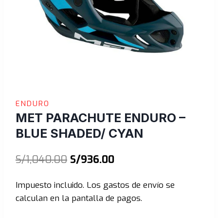
ENDURO
MET PARACHUTE ENDURO –
BLUE SHADED/ CYAN
El
El
S/
1,040.00
S/
936.00
precio
precio
Impuesto incluido. Los gastos de envío se
original
actual
calculan en la pantalla de pagos.
era:
es: