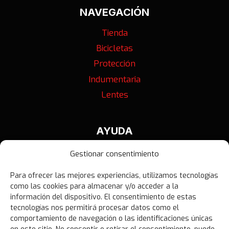
NAVEGACIÓN
Tienda
Bicicletas
Protección
Indumentaria
Lentes
AYUDA
Contáctanos
Gestionar consentimiento
Términos y Condiciones
Para ofrecer las mejores experiencias, utilizamos tecnologías
Política de Privacidad
como las cookies para almacenar y/o acceder a la
Política de Devoluciones
información del dispositivo. El consentimiento de estas
tecnologías nos permitirá procesar datos como el
Libro de Reclamaciones
comportamiento de navegación o las identificaciones únicas