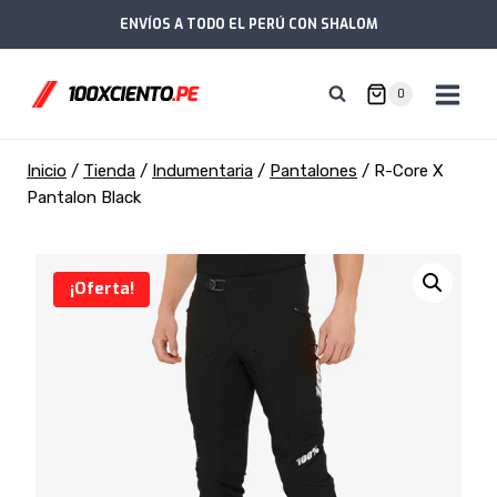
Saltar
ENVÍOS A TODO EL PERÚ CON SHALOM
al
contenido
0
Inicio
/
Tienda
/
Indumentaria
/
Pantalones
/
R-Core X
Pantalon Black
¡Oferta!