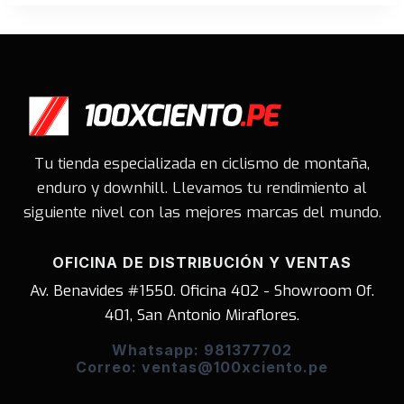
era:
es:
S/863.00.
S/689.00.
S/728.00.
S/582.00
Tu tienda especializada en ciclismo de montaña,
enduro y downhill. Llevamos tu rendimiento al
siguiente nivel con las mejores marcas del mundo.
OFICINA DE DISTRIBUCIÓN Y VENTAS
Av. Benavides #1550. Oficina 402 - Showroom Of.
401, San Antonio Miraflores.
Whatsapp: 981377702
Correo: ventas@100xciento.pe