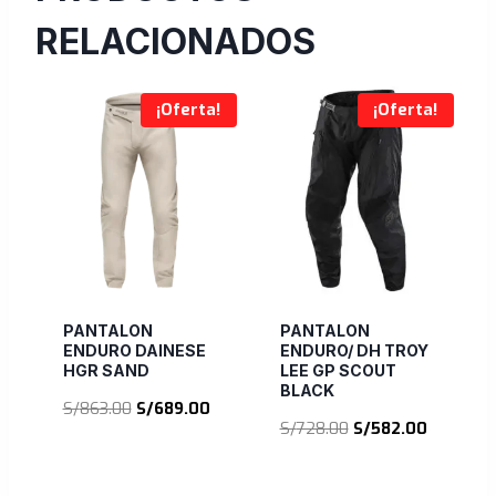
RELACIONADOS
¡Oferta!
¡Oferta!
PANTALON
PANTALON
ENDURO DAINESE
ENDURO/ DH TROY
HGR SAND
LEE GP SCOUT
BLACK
El
El
S/
863.00
S/
689.00
El
El
S/
728.00
S/
582.00
precio
precio
precio
precio
original
actual
original
actual
era:
es: