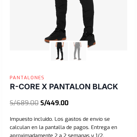
PANTALONES
R-CORE X PANTALON BLACK
El
El
S/
689.00
S/
449.00
precio
precio
Impuesto incluido. Los gastos de envío se
original
actual
calculan en la pantalla de pagos. Entrega en
era:
es:
aproximadamente 2 a 2 semanas y 1/2.