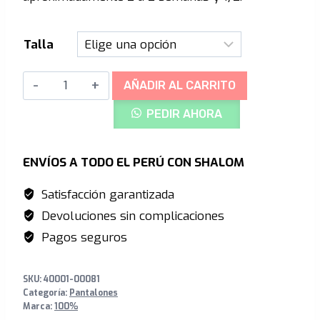
S/689.00.
S/449.00.
Talla
R-
AÑADIR AL CARRITO
Core
PEDIR AHORA
X
Pantalon
Black
ENVÍOS A TODO EL PERÚ CON SHALOM
cantidad
Satisfacción garantizada
Devoluciones sin complicaciones
Pagos seguros
SKU:
40001-00081
Categoría:
Pantalones
Marca:
100%