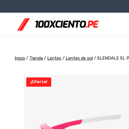
Saltar
al
contenido
Inicio
/
Tienda
/
Lentes
/
Lentes de sol
/
SLENDALE SL Pit
¡Oferta!