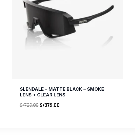
SLENDALE – MATTE BLACK – SMOKE
LENS + CLEAR LENS
El
El
S/
729.00
S/
379.00
precio
precio
original
actual
era:
es:
S/729.00.
S/379.00.