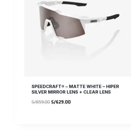
SPEEDCRAFT® – MATTE WHITE – HIPER
SILVER MIRROR LENS + CLEAR LENS
El
El
S/
859.00
S/
629.00
precio
precio
original
actual
era:
es:
S/859.00.
S/629.00.