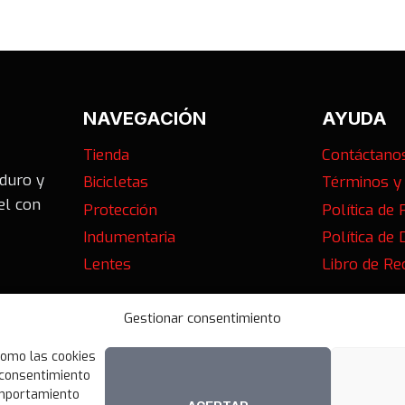
NAVEGACIÓN
AYUDA
Tienda
Contáctano
nduro y
Bicicletas
Términos y
el con
Protección
Política de 
Indumentaria
Política de
Lentes
Libro de R
01,
Gestionar consentimiento
como las cookies
l consentimiento
omportamiento