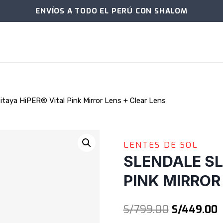
ENVÍOS A TODO EL PERÚ CON SHALOM
aya HiPER® Vital Pink Mirror Lens + Clear Lens
LENTES DE SOL
SLENDALE SL
PINK MIRROR
El
E
S/
799.00
S/
449.00