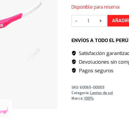
precio
p
Disponible para reserva
original
a
SLENDALE
era:
e
AÑADIR
SL
S/799.00.
S
Pitaya
ENVÍOS A TODO EL PER
HiPER®
Vital
Satisfacción garantiza
Pink
Devoluciones sin comp
Mirror
Pagos seguros
Lens
+
SKU:
60065-00003
Clear
Categoría:
Lentes de sol
Lens
Marca:
100%
cantidad