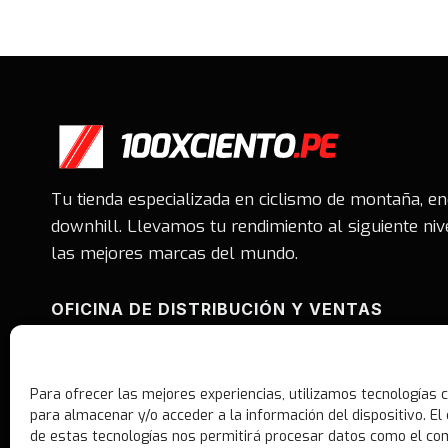
Tu tienda especializada en ciclismo de montaña, e
downhill. Llevamos tu rendimiento al siguiente niv
las mejores marcas del mundo.
OFICINA DE DISTRIBUCIÓN Y VENTAS
Av. Benavides #1550. Oficina 402 - Showroom Of. 4
San Antonio Miraflores.
Para ofrecer las mejores experiencias, utilizamos tecnologías 
Whatsapp: 981377702
para almacenar y/o acceder a la información del dispositivo. E
Correo: ventas@100xciento.pe
de estas tecnologías nos permitirá procesar datos como el c