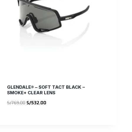
GLENDALE® – SOFT TACT BLACK –
SMOKE+ CLEAR LENS
El
El
S/
769.00
S/
532.00
precio
precio
original
actual
era:
es:
S/769.00.
S/532.00.