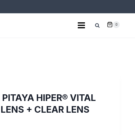
0
 PITAYA HIPER® VITAL
 LENS + CLEAR LENS
l