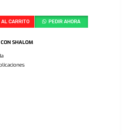
recio
ctual
s:
 AL CARRITO
PEDIR AHORA
/449.00.
Ú CON SHALOM
da
licaciones