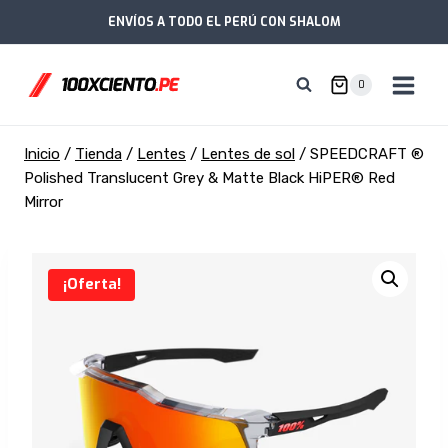
Saltar
ENVÍOS A TODO EL PERÚ CON SHALOM
al
contenido
0
Inicio
/
Tienda
/
Lentes
/
Lentes de sol
/
SPEEDCRAFT ®
Polished Translucent Grey & Matte Black HiPER® Red
Mirror
¡Oferta!