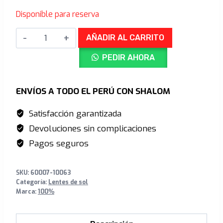
precio
precio
Disponible para reserva
original
actual
SPEEDCRAFT
era:
es:
AÑADIR AL CARRITO
®
S/859.00.
S/629.00.
PEDIR AHORA
Polished
Translucent
Grey
ENVÍOS A TODO EL PERÚ CON SHALOM
&
Satisfacción garantizada
Matte
Devoluciones sin complicaciones
Black
HiPER®
Pagos seguros
Red
Mirror
SKU:
60007-10063
cantidad
Categoría:
Lentes de sol
Marca:
100%