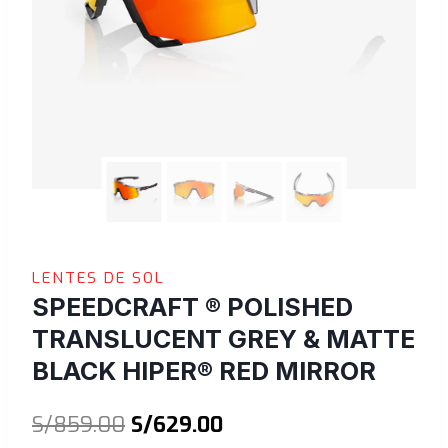
LENTES DE SOL
SPEEDCRAFT ® POLISHED
TRANSLUCENT GREY & MATTE
BLACK HIPER® RED MIRROR
El
El
S/
859.00
S/
629.00