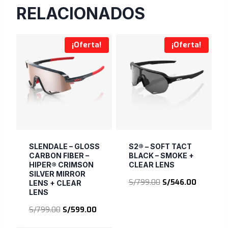
RELACIONADOS
¡Oferta!
¡Oferta!
SLENDALE – GLOSS
S2® – SOFT TACT
CARBON FIBER –
BLACK – SMOKE +
HIPER® CRIMSON
CLEAR LENS
SILVER MIRROR
El
El
S/
799.00
S/
546.00
LENS + CLEAR
LENS
precio
precio
original
actual
El
El
S/
799.00
S/
599.00
era:
es:
precio
precio