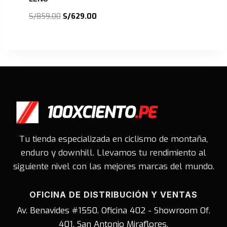
El
El
S/
859.00
S/
629.00
precio
precio
original
actual
era:
es:
S/859.00.
S/629.00.
Tu tienda especializada en ciclismo de montaña,
enduro y downhill. Llevamos tu rendimiento al
siguiente nivel con las mejores marcas del mundo.
OFICINA DE DISTRIBUCIÓN Y VENTAS
Av. Benavides #1550. Oficina 402 - Showroom Of.
401, San Antonio Miraflores.