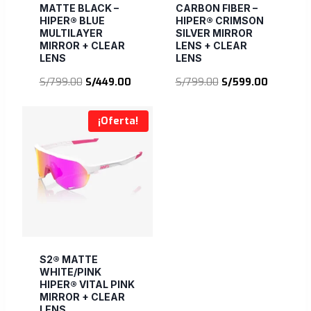
MATTE BLACK –
CARBON FIBER –
HIPER® BLUE
HIPER® CRIMSON
MULTILAYER
SILVER MIRROR
MIRROR + CLEAR
LENS + CLEAR
LENS
LENS
El
El
El
El
S/
799.00
S/
449.00
S/
799.00
S/
599.00
precio
precio
precio
precio
original
actual
original
actual
¡Oferta!
era:
es:
era:
es:
S/799.00.
S/449.00.
S/799.00.
S/599.00
S2® MATTE
WHITE/PINK
HIPER® VITAL PINK
MIRROR + CLEAR
LENS