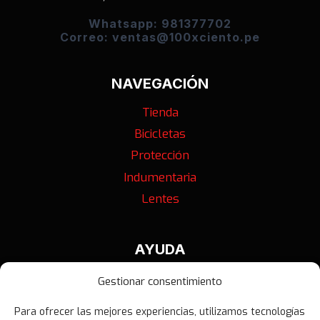
Whatsapp: 981377702
Correo: ventas@100xciento.pe
NAVEGACIÓN
Tienda
Bicicletas
Protección
Indumentaria
Lentes
AYUDA
Contáctanos
Gestionar consentimiento
Términos y Condiciones
Para ofrecer las mejores experiencias, utilizamos tecnologías