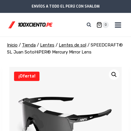
Saltar
ENVÍOS A TODO EL PERÚ CON SHALOM
al
contenido
0
Inicio
/
Tienda
/
Lentes
/
Lentes de sol
/
SPEEDCRAFT®
SL Juan SotoHiPER® Mercury Mirror Lens
¡Oferta!