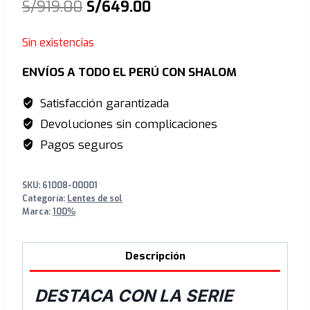
El
El
S/
919.00
S/
649.00
precio
precio
Sin existencias
original
actual
ENVÍOS A TODO EL PERÚ CON SHALOM
era:
es:
S/919.00.
S/649.00.
Satisfacción garantizada
Devoluciones sin complicaciones
Pagos seguros
SKU:
61008-00001
Categoría:
Lentes de sol
Marca:
100%
Descripción
DESTACA CON LA SERIE