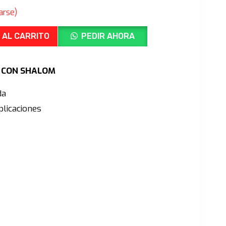
ecio
arse)
tual
:
 AL CARRITO
PEDIR AHORA
179.00.
Ú CON SHALOM
da
licaciones