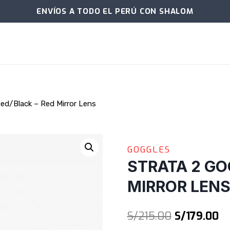
ENVÍOS A TODO EL PERÚ CON SHALOM
Red/Black – Red Mirror Lens
GOGGLES
STRATA 2 GO
MIRROR LEN
El
El
S/
215.00
S/
179.00