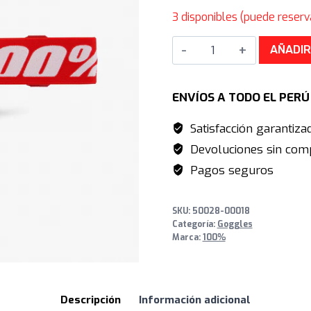
precio
pr
3 disponibles (puede reserv
original
ac
Strata
era:
es
AÑADIR
2
S/215.00.
S/
Goggle
ENVÍOS A TODO EL PER
Red/Black
-
Satisfacción garantiza
Red
Devoluciones sin comp
Mirror
Pagos seguros
Lens
cantidad
SKU:
50028-00018
Categoría:
Goggles
Marca:
100%
Descripción
Información adicional