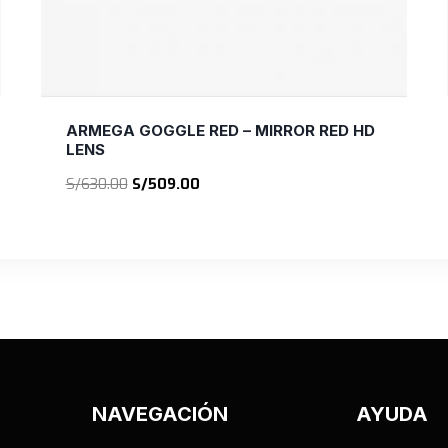
ARMEGA GOGGLE RED – MIRROR RED HD
LENS
El
El
S/
630.00
S/
509.00
precio
precio
original
actual
era:
es:
S/630.00.
S/509.00.
NAVEGACIÓN
AYUDA