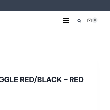
0
GGLE RED/BLACK – RED
S