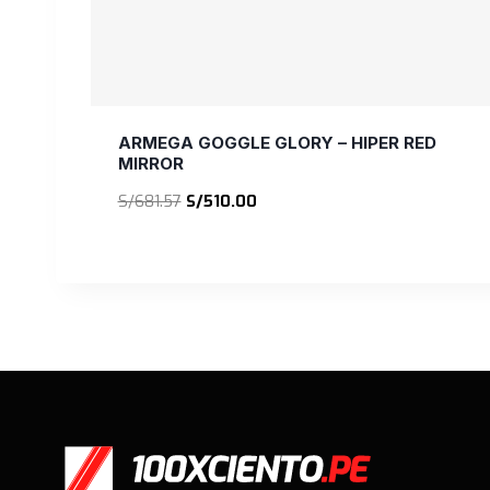
ARMEGA GOGGLE GLORY – HIPER RED
MIRROR
El
El
S/
681.57
S/
510.00
precio
precio
original
actual
era:
es:
S/681.57.
S/510.00.