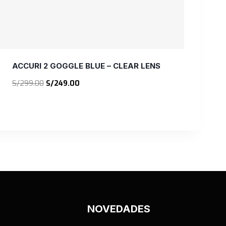
ACCURI 2 GOGGLE BLUE – CLEAR LENS
El
El
S/
299.00
S/
249.00
precio
precio
original
actual
era:
es:
S/299.00.
S/249.00.
NOVEDADES