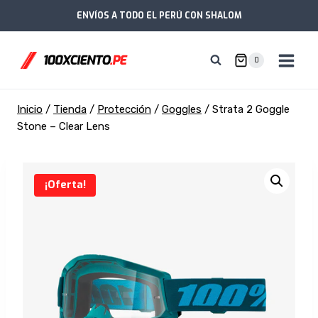
Saltar
ENVÍOS A TODO EL PERÚ CON SHALOM
al
contenido
0
Inicio
/
Tienda
/
Protección
/
Goggles
/
Strata 2 Goggle
Stone – Clear Lens
¡Oferta!