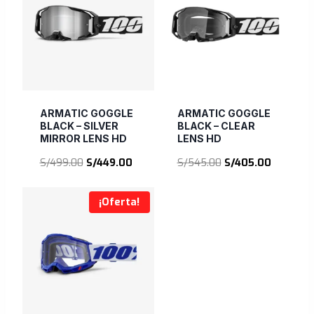
ARMATIC GOGGLE
ARMATIC GOGGLE
BLACK – SILVER
BLACK – CLEAR
MIRROR LENS HD
LENS HD
El
El
El
El
S/
499.00
S/
449.00
S/
545.00
S/
405.00
precio
precio
precio
precio
original
actual
original
actual
¡Oferta!
era:
es:
era:
es:
S/499.00.
S/449.00.
S/545.00.
S/405.00