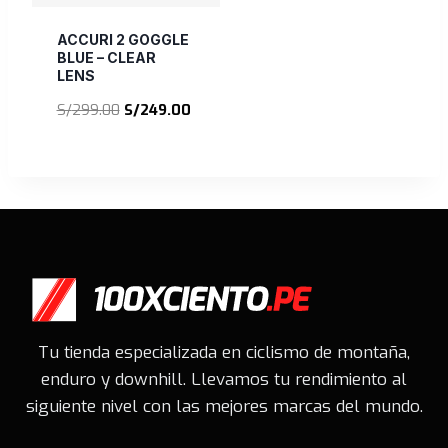
ACCURI 2 GOGGLE
BLUE – CLEAR
LENS
El
El
S/
299.00
S/
249.00
precio
precio
original
actual
era:
es:
S/299.00.
S/249.00.
Tu tienda especializada en ciclismo de montaña,
enduro y downhill. Llevamos tu rendimiento al
siguiente nivel con las mejores marcas del mundo.