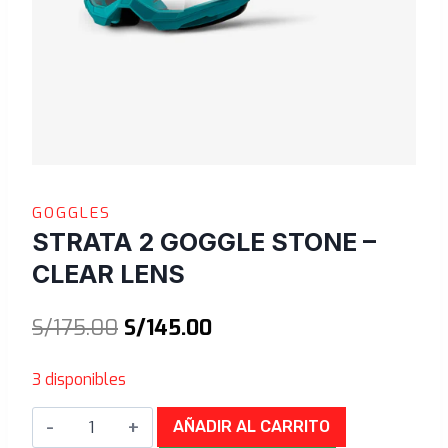
GOGGLES
STRATA 2 GOGGLE STONE –
CLEAR LENS
El
El
S/
175.00
S/
145.00
precio
precio
3 disponibles
original
actual
Strata
era:
es:
AÑADIR AL CARRITO
2