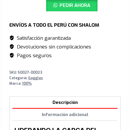
S/175.00.
S/145.00.
PEDIR AHORA
Goggle
Stone
-
ENVÍOS A TODO EL PERÚ CON SHALOM
Clear
Satisfacción garantizada
Lens
Devoluciones sin complicaciones
cantidad
Pagos seguros
SKU:
50027-00023
Categoría:
Goggles
Marca:
100%
Descripción
Información adicional