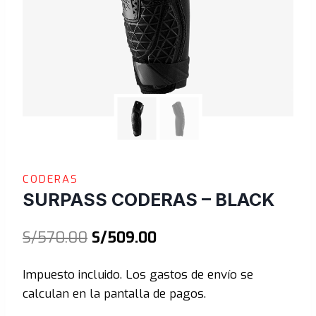
CODERAS
SURPASS CODERAS – BLACK
El
El
S/
570.00
S/
509.00
precio
precio
Impuesto incluido. Los gastos de envío se
original
actual
calculan en la pantalla de pagos.
era:
es: