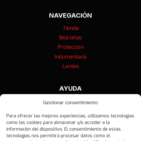
NAVEGACIÓN
Tienda
Bicicletas
Protección
Indumentaria
Lentes
AYUDA
Contáctanos
Gestionar consentimiento
Términos y Condiciones
Para ofrecer las mejores experiencias, utilizamos tecnologías
Política de Privacidad
como las cookies para almacenar y/o acceder a la
Política de Devoluciones
información del dispositivo. El consentimiento de estas
tecnologías nos permitirá procesar datos como el
Libro de Reclamaciones