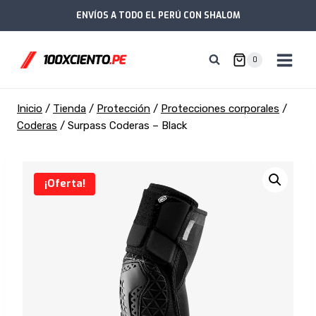
Saltar
ENVÍOS A TODO EL PERÚ CON SHALOM
al
contenido
0
Inicio
/
Tienda
/
Protección
/
Protecciones corporales
/
Coderas
/
Surpass Coderas – Black
¡Oferta!