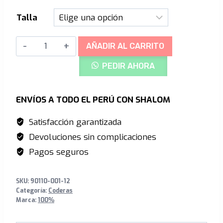
S/570.00.
S/509.00.
Talla
Surpass
AÑADIR AL CARRITO
Coderas
PEDIR AHORA
-
Black
cantidad
ENVÍOS A TODO EL PERÚ CON SHALOM
Satisfacción garantizada
Devoluciones sin complicaciones
Pagos seguros
SKU:
90110-001-12
Categoría:
Coderas
Marca:
100%