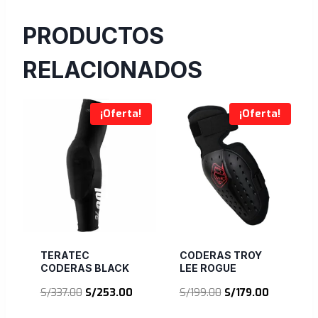
PRODUCTOS
RELACIONADOS
¡Oferta!
¡Oferta!
TERATEC
CODERAS TROY
CODERAS BLACK
LEE ROGUE
El
El
El
El
S/
337.00
S/
253.00
S/
199.00
S/
179.00
precio
precio
precio
precio