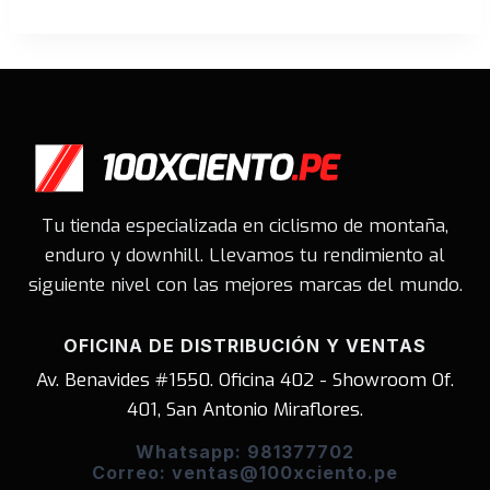
original
actual
original
actual
era:
es:
era:
es:
S/337.00.
S/253.00.
S/199.00.
S/179.00.
Tu tienda especializada en ciclismo de montaña,
enduro y downhill. Llevamos tu rendimiento al
siguiente nivel con las mejores marcas del mundo.
OFICINA DE DISTRIBUCIÓN Y VENTAS
Av. Benavides #1550. Oficina 402 - Showroom Of.
401, San Antonio Miraflores.
Whatsapp: 981377702
Correo: ventas@100xciento.pe