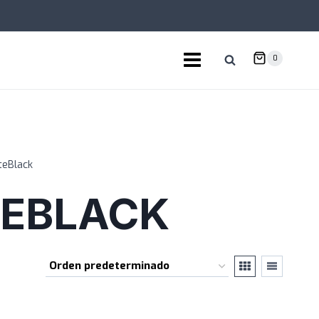
0
teBlack
EBLACK