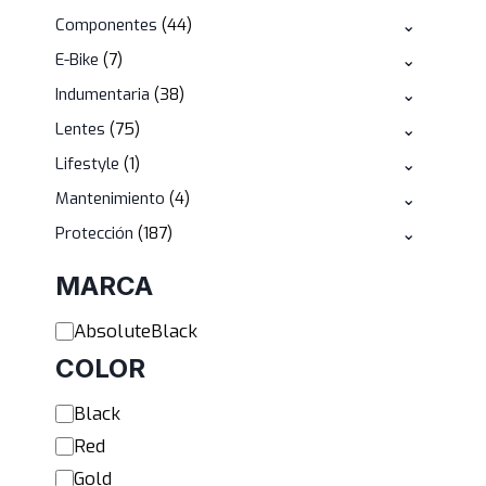
productos
44
Componentes
44
⌄
productos
7
E-Bike
7
⌄
productos
38
Indumentaria
38
⌄
productos
75
Lentes
75
⌄
productos
1
Lifestyle
1
⌄
producto
4
Mantenimiento
4
⌄
productos
187
Protección
187
⌄
productos
MARCA
Marca
AbsoluteBlack
COLOR
Color
Black
Red
Gold