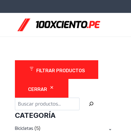
Saltar
al
contenido
FILTRAR PRODUCTOS
CERRAR
Buscar
CATEGORÍA
5
Bicicletas
5
⌄