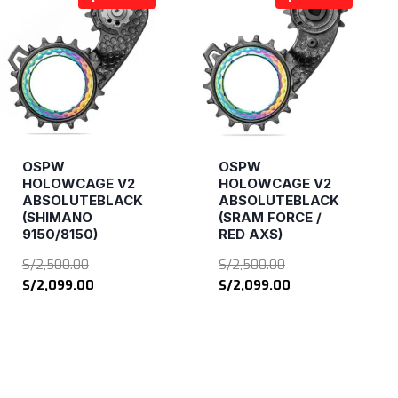
OSPW
OSPW
HOLOWCAGE V2
HOLOWCAGE V2
ABSOLUTEBLACK
ABSOLUTEBLACK
(SHIMANO
(SRAM FORCE /
9150/8150)
RED AXS)
El
El
S/
2,500.00
S/
2,500.00
precio
El
precio
El
S/
2,099.00
S/
2,099.00
original
precio
original
precio
era:
actual
era:
actual
S/2,500.00.
es:
S/2,500.00.
es:
S/2,099.00.
S/2,099.00.