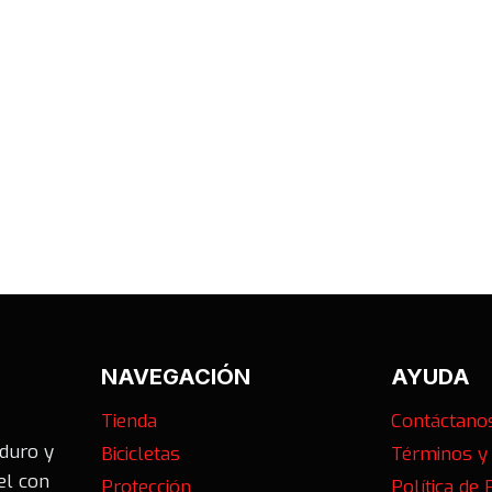
NAVEGACIÓN
AYUDA
Tienda
Contáctano
nduro y
Bicicletas
Términos y
el con
Protección
Política de 