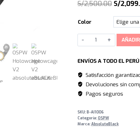
El
S/
2,500.00
S/
2,099
precio
Color
original
era:
OSPW
AÑADIR
S/2,500.
Holowcage
V2
ENVÍOS A TODO EL PER
absoluteBLACK
(Shimano
Satisfacción garantiza
9150/8150)
Devoluciones sin comp
cantidad
Pagos seguros
SKU:
B-AI1006
Categoría:
OSPW
Marca:
AbsoluteBlack