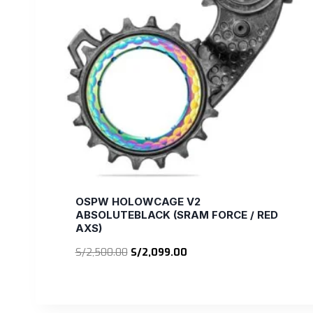
OSPW HOLOWCAGE V2
ABSOLUTEBLACK (SRAM FORCE / RED
AXS)
El
El
S/
2,500.00
S/
2,099.00
precio
precio
original
actual
era:
es: