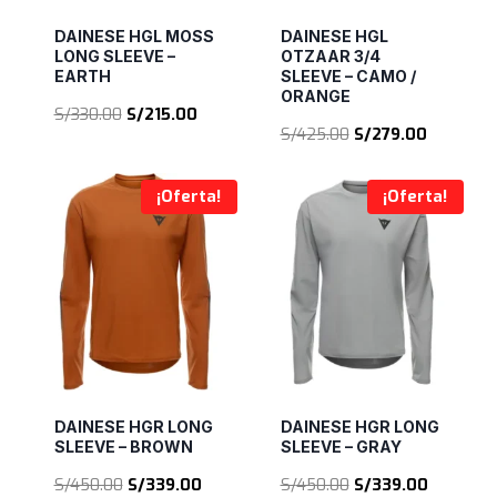
DAINESE HGL MOSS
DAINESE HGL
LONG SLEEVE –
OTZAAR 3/4
EARTH
SLEEVE – CAMO /
ORANGE
El
El
S/
330.00
S/
215.00
El
El
S/
425.00
S/
279.00
precio
precio
precio
precio
original
actual
original
actual
era:
es:
¡Oferta!
¡Oferta!
era:
es:
S/330.00.
S/215.00.
S/425.00.
S/279.00
DAINESE HGR LONG
DAINESE HGR LONG
SLEEVE – BROWN
SLEEVE – GRAY
El
El
El
El
S/
450.00
S/
339.00
S/
450.00
S/
339.00