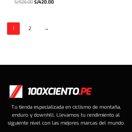
El
El
S/
526.00
S/
420.00
precio
precio
precio
precio
original
actual
original
actual
era:
es:
era:
es:
S/250.00.
S/199.00.
1
2
→
S/526.00.
S/420.00.
Tu tienda especializada en ciclismo de montaña,
enduro y downhill. Llevamos tu rendimiento al
siguiente nivel con las mejores marcas del mundo.