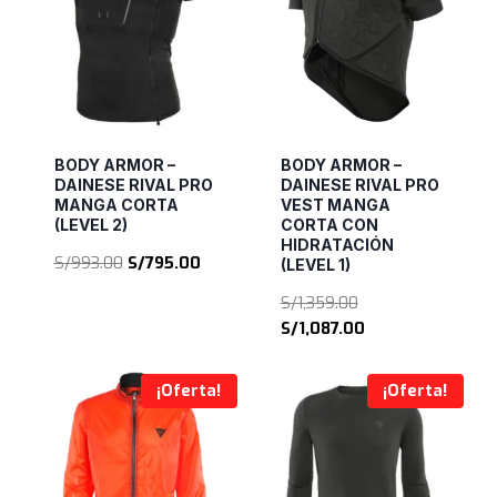
BODY ARMOR –
BODY ARMOR –
DAINESE RIVAL PRO
DAINESE RIVAL PRO
MANGA CORTA
VEST MANGA
(LEVEL 2)
CORTA CON
HIDRATACIÓN
El
El
S/
993.00
S/
795.00
(LEVEL 1)
precio
precio
El
S/
1,359.00
original
actual
precio
El
S/
1,087.00
era:
es:
original
precio
S/993.00.
S/795.00.
era:
actual
¡Oferta!
¡Oferta!
S/1,359.00.
es:
S/1,087.00.