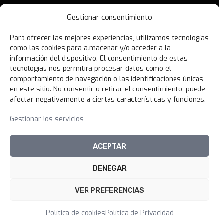
Contáctanos
Gestionar consentimiento
Términos y Condiciones
Para ofrecer las mejores experiencias, utilizamos tecnologías
Política de Privacidad
como las cookies para almacenar y/o acceder a la
Política de Devoluciones
información del dispositivo. El consentimiento de estas
tecnologías nos permitirá procesar datos como el
Libro de Reclamaciones
comportamiento de navegación o las identificaciones únicas
en este sitio. No consentir o retirar el consentimiento, puede
afectar negativamente a ciertas características y funciones.
NOVEDADES
Gestionar los servicios
Unirme al canal
ACEPTAR
DENEGAR
© 2026 100xciento Perú
VER PREFERENCIAS
FILTRAR PRODUCTOS
Política de cookies
Política de Privacidad