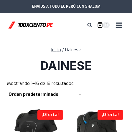
Saltar
ENVÍOS A TODO EL PERÚ CON SHALOM
al
contenido
0
Inicio
/
Dainese
DAINESE
Mostrando 1–16 de 18 resultados
¡Oferta!
¡Oferta!