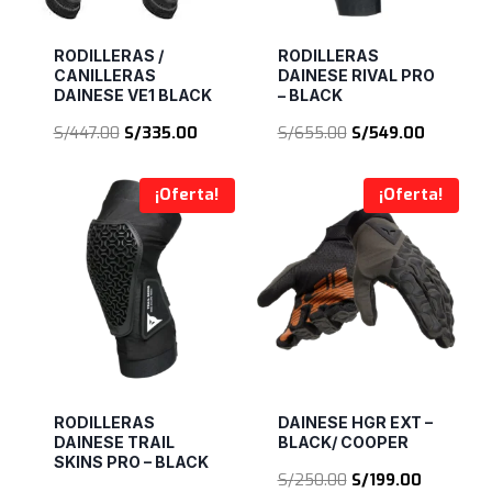
RODILLERAS /
RODILLERAS
CANILLERAS
DAINESE RIVAL PRO
DAINESE VE1 BLACK
– BLACK
El
El
El
El
S/
447.00
S/
335.00
S/
655.00
S/
549.00
precio
precio
precio
precio
original
actual
original
actual
¡Oferta!
¡Oferta!
era:
es:
era:
es:
S/447.00.
S/335.00.
S/655.00.
S/549.00
RODILLERAS
DAINESE HGR EXT –
DAINESE TRAIL
BLACK/ COOPER
SKINS PRO – BLACK
El
El
S/
250.00
S/
199.00