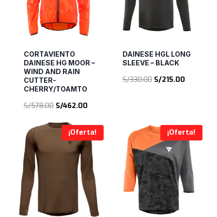
CORTAVIENTO
DAINESE HGL LONG
DAINESE HG MOOR –
SLEEVE – BLACK
WIND AND RAIN
El
El
S/
330.00
S/
215.00
CUTTER-
CHERRY/TOAMTO
precio
precio
original
actual
El
El
S/
578.00
S/
462.00
era:
es:
precio
precio
S/330.00.
S/215.00.
original
actual
¡Oferta!
¡Oferta!
era:
es:
S/578.00.
S/462.00.