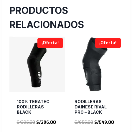
PRODUCTOS
RELACIONADOS
¡Oferta!
¡Oferta!
100% TERATEC
RODILLERAS
RODILLERAS
DAINESE RIVAL
BLACK
PRO – BLACK
El
El
El
El
S/
395.00
S/
296.00
S/
655.00
S/
549.00
precio
precio
precio
precio