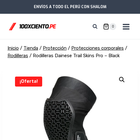
Saltar
ENVÍOS A TODO EL PERÚ CON SHALOM
al
contenido
0
Inicio
/
Tienda
/
Protección
/
Protecciones corporales
/
Rodilleras
/
Rodilleras Dainese Trail Skins Pro – Black
¡Oferta!