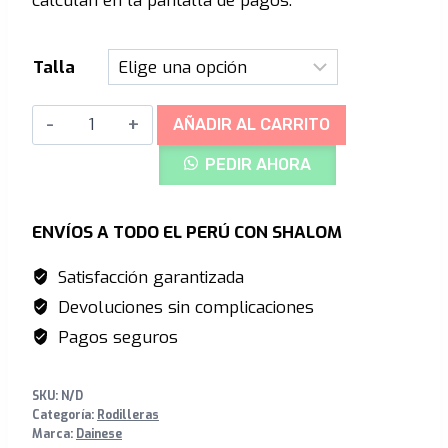
calculan en la pantalla de pagos.
era:
es:
S/526.00.
S/420.00.
Talla
Rodilleras
AÑADIR AL CARRITO
Dainese
PEDIR AHORA
Trail
Skins
Pro
ENVÍOS A TODO EL PERÚ CON SHALOM
-
Satisfacción garantizada
Black
Devoluciones sin complicaciones
cantidad
Pagos seguros
SKU:
N/D
Categoría:
Rodilleras
Marca:
Dainese