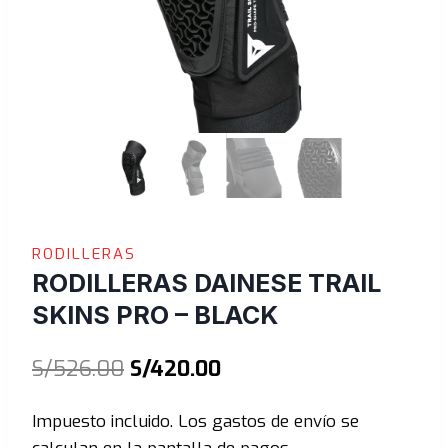
RODILLERAS
RODILLERAS DAINESE TRAIL
SKINS PRO – BLACK
El
El
S/
526.00
S/
420.00
precio
precio
Impuesto incluido. Los gastos de envío se
original
actual