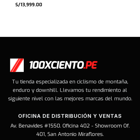
precio
El
S/
13,999.00
original
precio
era:
actual
S/18,750.00.
es:
S/13,999.00.
Tu tienda especializada en ciclismo de montaña,
enduro y downhill. Llevamos tu rendimiento al
siguiente nivel con las mejores marcas del mundo.
OFICINA DE DISTRIBUCIÓN Y VENTAS
Av. Benavides #1550. Oficina 402 - Showroom Of.
401, San Antonio Miraflores.