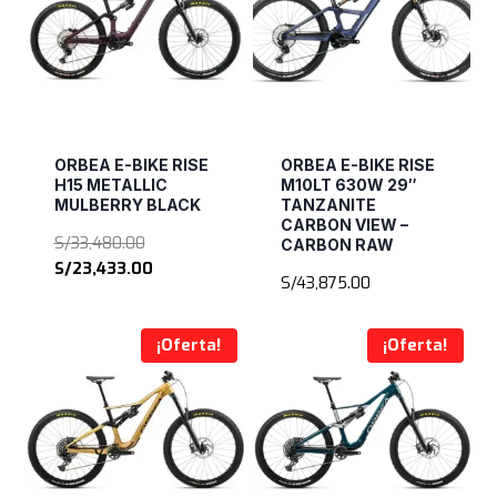
ORBEA E-BIKE RISE
ORBEA E-BIKE RISE
H15 METALLIC
M10LT 630W 29″
MULBERRY BLACK
TANZANITE
CARBON VIEW –
El
S/
33,480.00
CARBON RAW
precio
El
S/
23,433.00
S/
43,875.00
original
precio
era:
actual
S/33,480.00.
es:
¡Oferta!
¡Oferta!
S/23,433.00.