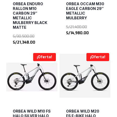
ORBEA ENDURO
ORBEA OCCAM M30
RALLON M10
EAGLE CARBON 29″
CARBON 29″
METALLIC
METALLIC
MULBERRY
MULBERRY BLACK
El
S/
21,400.00
MATTE
precio
El
S/
14,980.00
El
S/
30,500.00
original
precio
precio
El
S/
21,348.00
era:
actual
original
precio
S/21,400.00.
es:
era:
actual
S/14,980.00.
¡Oferta!
¡Oferta!
S/30,500.00.
es:
S/21,348.00.
ORBEA WILD M10 FS
ORBEA WILD M20
HALO SILVER HALO
FS E-BIKE HALO