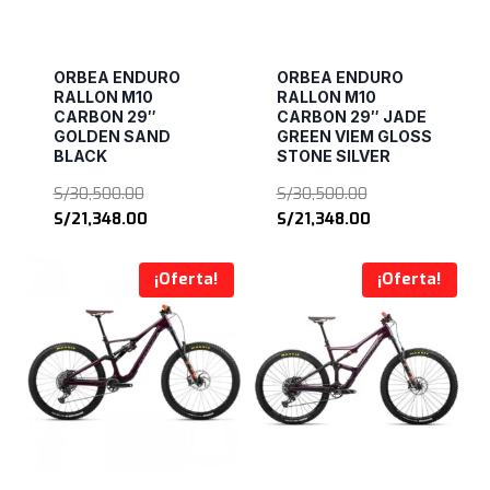
ORBEA ENDURO
ORBEA ENDURO
RALLON M10
RALLON M10
CARBON 29″
CARBON 29″ JADE
GOLDEN SAND
GREEN VIEM GLOSS
BLACK
STONE SILVER
El
El
S/
30,500.00
S/
30,500.00
precio
El
precio
El
S/
21,348.00
S/
21,348.00
original
precio
original
precio
era:
actual
era:
actual
¡Oferta!
¡Oferta!
S/30,500.00.
es:
S/30,500.00.
es:
S/21,348.00.
S/21,348.00.