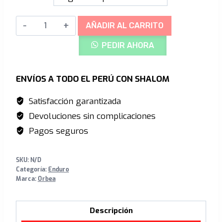
original
actual
era:
es:
ORBEA
AÑADIR AL CARRITO
S/30,500.00.
S/21,348.00.
ENDURO
PEDIR AHORA
RALLON
M10
CARBON
ENVÍOS A TODO EL PERÚ CON SHALOM
29"
Satisfacción garantizada
JADE
Devoluciones sin complicaciones
GREEN
VIEM
Pagos seguros
GLOSS
STONE
SKU:
N/D
SILVER
Categoría:
Enduro
Marca:
Orbea
cantidad
Descripción