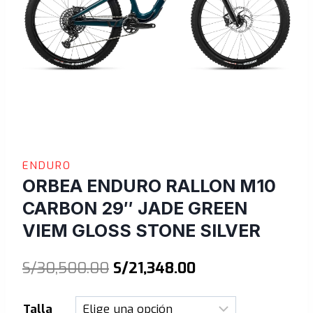
ENDURO
ORBEA ENDURO RALLON M10
CARBON 29″ JADE GREEN
VIEM GLOSS STONE SILVER
El
El
S/
30,500.00
S/
21,348.00
precio
precio
Talla