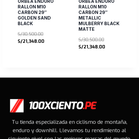
ORBEA ENDURO
ORBEA ENDURO
RALLON M10
RALLON M10
CARBON 29″
CARBON 29″
GOLDEN SAND
METALLIC
BLACK
MULBERRY BLACK
MATTE
El
S/
30,500.00
El
S/
30,500.00
precio
El
S/
21,348.00
precio
El
S/
21,348.00
original
precio
original
precio
era:
actual
era:
actual
S/30,500.00.
es:
S/30,500.00.
es:
S/21,348.00.
S/21,348.00.
Tu tienda especializada en ciclismo de montaña,
enduro y downhill. Llevamos tu rendimiento al
siguiente nivel con las mejores marcas del mundo.