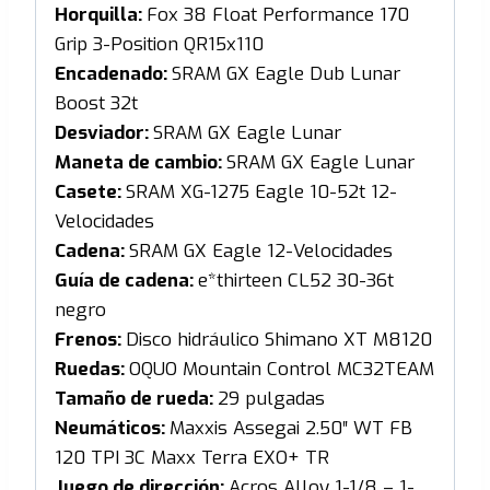
Horquilla:
Fox 38 Float Performance 170
Grip 3-Position QR15x110
Encadenado:
SRAM GX Eagle Dub Lunar
Boost 32t
Desviador:
SRAM GX Eagle Lunar
Maneta de cambio:
SRAM GX Eagle Lunar
Casete:
SRAM XG-1275 Eagle 10-52t 12-
Velocidades
Cadena:
SRAM GX Eagle 12-Velocidades
Guía de cadena:
e*thirteen CL52 30-36t
negro
Frenos:
Disco hidráulico Shimano XT M8120
Ruedas:
OQUO Mountain Control MC32TEAM
Tamaño de rueda:
29 pulgadas
Neumáticos:
Maxxis Assegai 2.50″ WT FB
120 TPI 3C Maxx Terra EXO+ TR
Juego de dirección:
Acros Alloy 1-1/8 – 1-