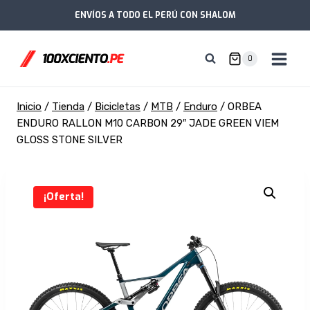
Saltar
ENVÍOS A TODO EL PERÚ CON SHALOM
al
contenido
0
Inicio
/
Tienda
/
Bicicletas
/
MTB
/
Enduro
/
ORBEA
ENDURO RALLON M10 CARBON 29″ JADE GREEN VIEM
GLOSS STONE SILVER
¡Oferta!