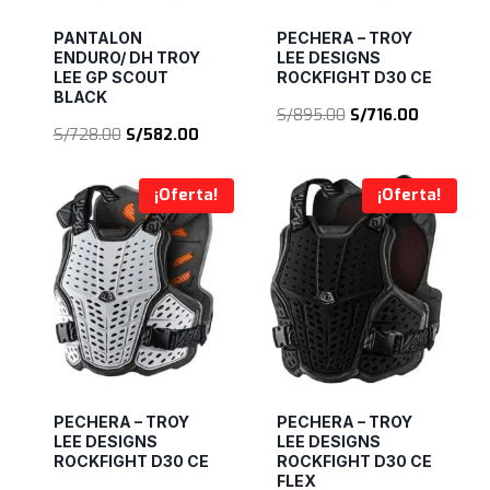
PANTALON
PECHERA – TROY
ENDURO/ DH TROY
LEE DESIGNS
LEE GP SCOUT
ROCKFIGHT D30 CE
BLACK
El
El
S/
895.00
S/
716.00
El
El
S/
728.00
S/
582.00
precio
precio
precio
precio
original
actual
original
actual
era:
es:
¡Oferta!
¡Oferta!
era:
es:
S/895.00.
S/716.00.
S/728.00.
S/582.00.
PECHERA – TROY
PECHERA – TROY
LEE DESIGNS
LEE DESIGNS
ROCKFIGHT D30 CE
ROCKFIGHT D30 CE
FLEX