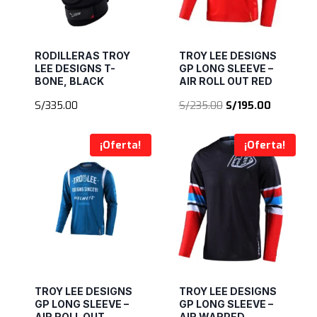
RODILLERAS TROY
TROY LEE DESIGNS
LEE DESIGNS T-
GP LONG SLEEVE –
BONE, BLACK
AIR ROLL OUT RED
El
El
S/
335.00
S/
235.00
S/
195.00
precio
precio
original
actual
¡Oferta!
¡Oferta!
era:
es:
S/235.00.
S/195.00.
TROY LEE DESIGNS
TROY LEE DESIGNS
GP LONG SLEEVE –
GP LONG SLEEVE –
AIR ROLL OUT
AIR WARPED