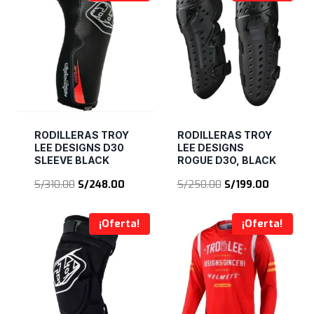
S/635.00.
S/499.00
RODILLERAS TROY
RODILLERAS TROY
LEE DESIGNS D30
LEE DESIGNS
SLEEVE BLACK
ROGUE D3O, BLACK
El
El
El
El
S/
310.00
S/
248.00
S/
250.00
S/
199.00
precio
precio
precio
precio
original
actual
original
actual
¡Oferta!
¡Oferta!
era:
es:
era:
es:
S/310.00.
S/248.00.
S/250.00.
S/199.00.