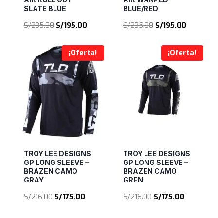
SLATE BLUE
BLUE/RED
El
El
El
El
S/
235.00
S/
195.00
S/
235.00
S/
195.00
precio
precio
precio
precio
original
actual
original
actual
¡Oferta!
¡Oferta!
era:
es:
era:
es:
S/235.00.
S/195.00.
S/235.00.
S/195.00.
TROY LEE DESIGNS
TROY LEE DESIGNS
GP LONG SLEEVE –
GP LONG SLEEVE –
BRAZEN CAMO
BRAZEN CAMO
GRAY
GREN
El
El
El
El
S/
216.00
S/
175.00
S/
216.00
S/
175.00
precio
precio
precio
precio