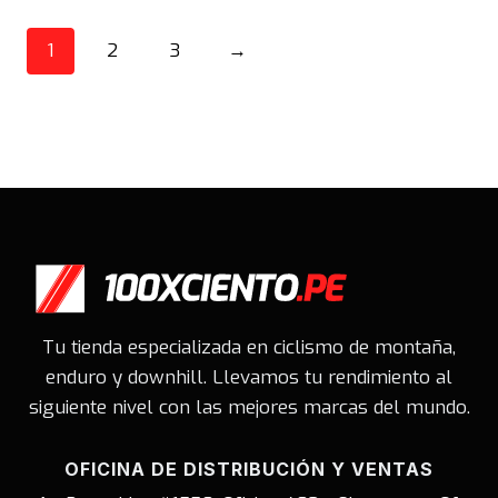
original
actual
original
actual
era:
es:
era:
es:
1
2
3
→
S/216.00.
S/175.00.
S/216.00.
S/175.00.
Tu tienda especializada en ciclismo de montaña,
enduro y downhill. Llevamos tu rendimiento al
siguiente nivel con las mejores marcas del mundo.
OFICINA DE DISTRIBUCIÓN Y VENTAS