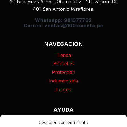
Av. Benavides #1550. Oficina 402 - Showroom Of.
401, San Antonio Miraflores.
Whatsapp: 981377702
Correo: ventas@100xciento.pe
NAVEGACIÓN
Tienda
Bicicletas
Protección
Indumentaria
Lentes
AYUDA
Contáctanos
Gestionar consentimiento