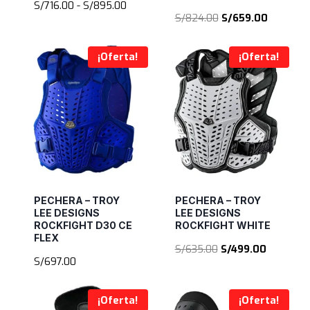
Rango
S/
716.00
-
S/
895.00
El
El
S/
824.00
S/
659.00
de
precio
precio
precios:
original
actual
desde
¡Oferta!
¡Oferta!
era:
es:
S/716.00
S/824.00.
S/659.00
hasta
S/895.00
PECHERA – TROY
PECHERA – TROY
LEE DESIGNS
LEE DESIGNS
ROCKFIGHT D30 CE
ROCKFIGHT WHITE
FLEX
El
El
S/
635.00
S/
499.00
S/
697.00
precio
precio
original
actual
era:
es:
¡Oferta!
¡Oferta!