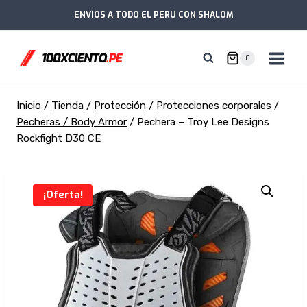
Saltar
ENVÍOS A TODO EL PERÚ CON SHALOM
al
contenido
0
Inicio
/
Tienda
/
Protección
/
Protecciones corporales
/
Pecheras / Body Armor
/
Pechera – Troy Lee Designs
Rockfight D30 CE
¡Oferta!