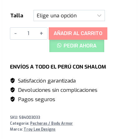
desde
S/716.00
Talla
hasta
Pechera
S/895.00
AÑADIR AL CARRITO
-
PEDIR AHORA
Troy
Lee
Designs
ENVÍOS A TODO EL PERÚ CON SHALOM
Rockfight
Satisfacción garantizada
D30
Devoluciones sin complicaciones
CE
cantidad
Pagos seguros
SKU:
584003033
Categoría:
Pecheras / Body Armor
Marca:
Troy Lee Designs