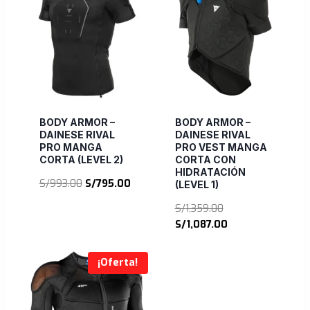
BODY ARMOR –
BODY ARMOR –
DAINESE RIVAL
DAINESE RIVAL
PRO MANGA
PRO VEST MANGA
CORTA (LEVEL 2)
CORTA CON
HIDRATACIÓN
El
El
S/
993.00
S/
795.00
(LEVEL 1)
precio
precio
El
S/
1,359.00
original
actual
precio
El
S/
1,087.00
era:
es:
original
precio
S/993.00.
S/795.00.
era:
actual
¡Oferta!
S/1,359.00.
es:
S/1,087.00.