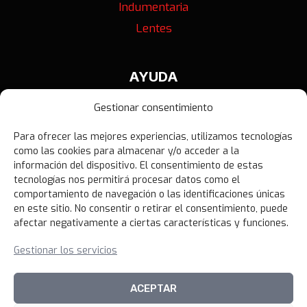
Indumentaria
Lentes
AYUDA
Contáctanos
Gestionar consentimiento
Términos y Condiciones
Para ofrecer las mejores experiencias, utilizamos tecnologías
Política de Privacidad
como las cookies para almacenar y/o acceder a la
Política de Devoluciones
información del dispositivo. El consentimiento de estas
tecnologías nos permitirá procesar datos como el
Libro de Reclamaciones
comportamiento de navegación o las identificaciones únicas
en este sitio. No consentir o retirar el consentimiento, puede
afectar negativamente a ciertas características y funciones.
NOVEDADES
Gestionar los servicios
Unirme al canal
ACEPTAR