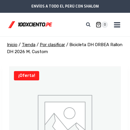
Saltar
ENVÍOS A TODO EL PERÚ CON SHALOM
al
contenido
0
Inicio
/
Tienda
/
Por clasificar
/
Bicicleta DH ORBEA Rallon
DH 2026 M, Custom
¡Oferta!