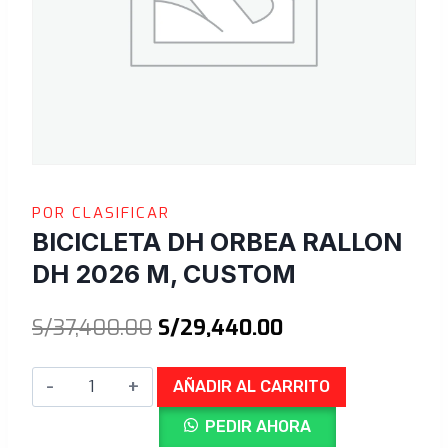
POR CLASIFICAR
BICICLETA DH ORBEA RALLON
DH 2026 M, CUSTOM
El
El
S/
37,400.00
S/
29,440.00
precio
precio
Bicicleta
AÑADIR AL CARRITO
original
actual
DH
era:
es:
PEDIR AHORA
ORBEA