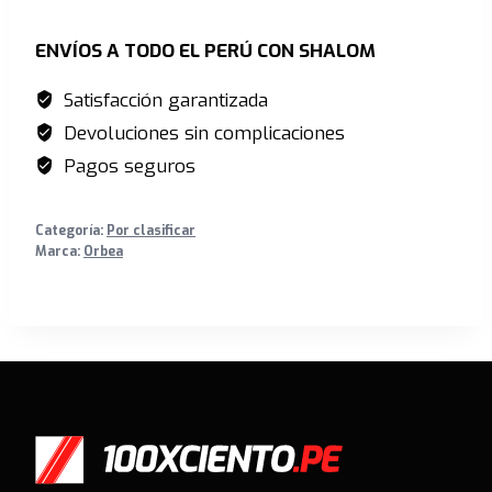
S/37,400.00.
S/29,440.00.
Rallon
DH
ENVÍOS A TODO EL PERÚ CON SHALOM
2026
Satisfacción garantizada
M,
Devoluciones sin complicaciones
Custom
cantidad
Pagos seguros
Categoría:
Por clasificar
Marca:
Orbea