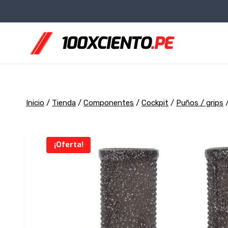
Saltar
al
contenido
Inicio
/
Tienda
/
Componentes
/
Cockpit
/
Puños / grips
¡Oferta!