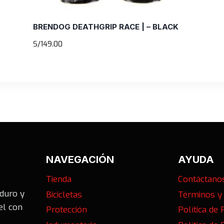
BRENDOG DEATHGRIP RACE | – BLACK
S/
149.00
NAVEGACIÓN
AYUDA
Tienda
Contáctano
nduro y
Bicicletas
Términos y
el con
Protección
Política de 