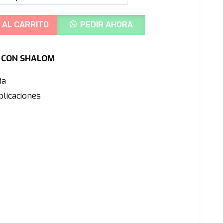
precios:
desde
 AL CARRITO
PEDIR AHORA
S/135.00
hasta
Ú CON SHALOM
S/140.00
da
licaciones