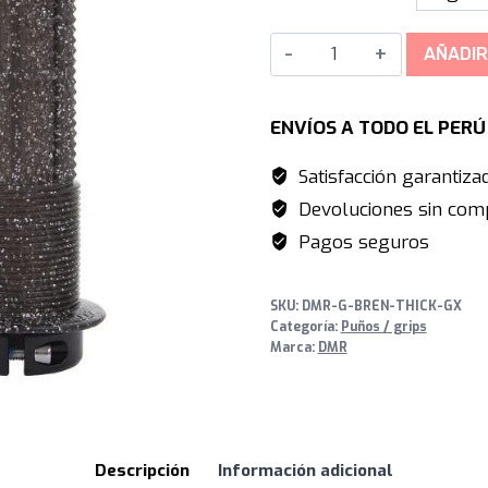
BRENDOG
AÑADIR
DeathGrip
|
ENVÍOS A TODO EL PER
-
Galaxy
Satisfacción garantiza
cantidad
Devoluciones sin comp
Pagos seguros
SKU:
DMR-G-BREN-THICK-GX
Categoría:
Puños / grips
Marca:
DMR
Descripción
Información adicional