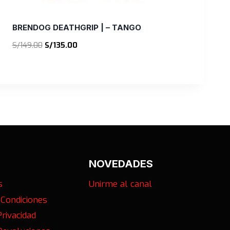
BRENDOG DEATHGRIP | – TANGO
El
El
S/
149.00
S/
135.00
precio
precio
original
actual
era:
es:
S/149.00.
S/135.00.
NOVEDADES
s
Unirme al canal
 Condiciones
Privacidad