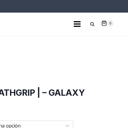
0
THGRIP | – GALAXY
Rango
de