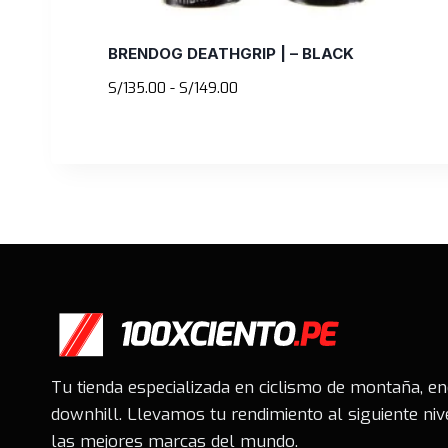
BRENDOG DEATHGRIP | – BLACK
Rango
S/
135.00
-
S/
149.00
de
precios:
desde
S/135.00
hasta
S/149.00
Tu tienda especializada en ciclismo de montaña, e
downhill. Llevamos tu rendimiento al siguiente niv
las mejores marcas del mundo.