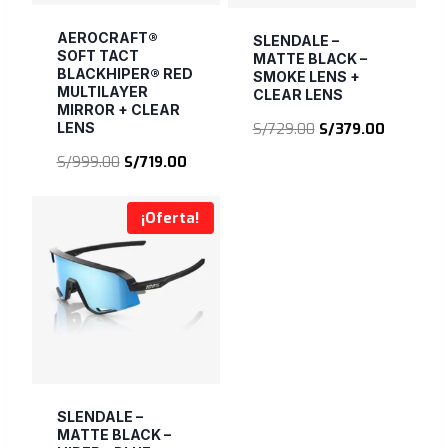
AEROCRAFT®
SLENDALE –
SOFT TACT
MATTE BLACK –
BLACKHIPER® RED
SMOKE LENS +
MULTILAYER
CLEAR LENS
MIRROR + CLEAR
El
El
LENS
S/
729.00
S/
379.00
precio
precio
El
El
S/
999.00
S/
719.00
original
actual
precio
precio
era:
es:
original
actual
¡Oferta!
S/729.00.
S/379.00.
era:
es:
S/999.00.
S/719.00.
SLENDALE –
MATTE BLACK –