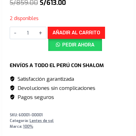
El
El
S/
859.00
S/
613.00
precio
precio
2 disponibles
original
actual
HYPERCRAFT®
era:
es:
AÑADIR AL CARRITO
SQ
S/859.00.
S/613.00.
PEDIR AHORA
-
Matte
Stone
ENVÍOS A TODO EL PERÚ CON SHALOM
Grey
Satisfacción garantizada
-
Devoluciones sin complicaciones
HiPer
Crimson
Pagos seguros
Silver
Mirror
SKU:
60001-00001
+
Categoría:
Lentes de sol
Marca:
100%
Clear