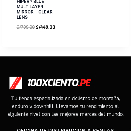
HIPER® BLUE
MULTILAYER
MIRROR + CLEAR
LENS
El
El
S/
799.00
S/
449.00
precio
precio
original
actual
era:
es:
S/799.00.
S/449.00.
Tu tienda especializada en ciclismo de montaña,
enduro y downhill. Llevamos tu rendimiento al
siguiente nivel con las mejores marcas del mundo.
OFICINA DE DISTRIBUCIÓN Y VENTAS