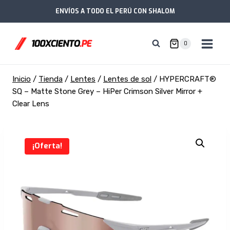
Saltar
ENVÍOS A TODO EL PERÚ CON SHALOM
al
contenido
0
Inicio
/
Tienda
/
Lentes
/
Lentes de sol
/
HYPERCRAFT®
SQ – Matte Stone Grey – HiPer Crimson Silver Mirror +
Clear Lens
¡Oferta!