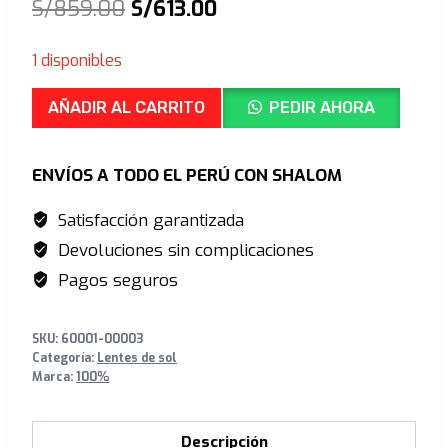
El
El
S/
859.00
S/
613.00
precio
precio
1 disponibles
original
actual
HYPERCRAFT®
era:
es:
AÑADIR AL CARRITO
PEDIR AHORA
SQ
S/859.00.
S/613.00.
-
ENVÍOS A TODO EL PERÚ CON SHALOM
Soft
Tact
Satisfacción garantizada
Black
Devoluciones sin complicaciones
-
Pagos seguros
HiPer
Red
SKU:
60001-00003
Multilayer
Categoría:
Lentes de sol
Mirror
Marca:
100%
+
Clear
Descripción