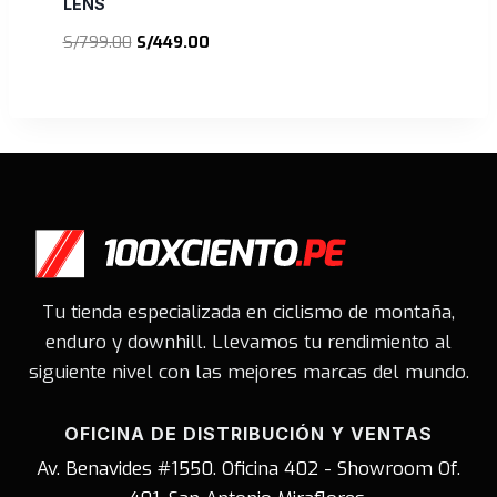
LENS
El
El
S/
799.00
S/
449.00
precio
precio
original
actual
era:
es:
S/799.00.
S/449.00.
Tu tienda especializada en ciclismo de montaña,
enduro y downhill. Llevamos tu rendimiento al
siguiente nivel con las mejores marcas del mundo.
OFICINA DE DISTRIBUCIÓN Y VENTAS
Av. Benavides #1550. Oficina 402 - Showroom Of.