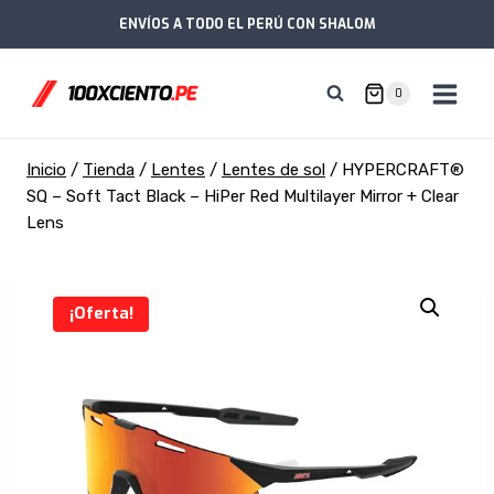
Saltar
ENVÍOS A TODO EL PERÚ CON SHALOM
al
contenido
0
Inicio
/
Tienda
/
Lentes
/
Lentes de sol
/
HYPERCRAFT®
SQ – Soft Tact Black – HiPer Red Multilayer Mirror + Clear
Lens
¡Oferta!