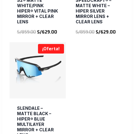
S2® MATTE
SPEEDCRAFT® –
WHITE/PINK
MATTE WHITE –
HIPER® VITAL PINK
HIPER SILVER
MIRROR + CLEAR
MIRROR LENS +
LENS
CLEAR LENS
El
El
El
El
S/
859.00
S/
629.00
S/
859.00
S/
629.00
precio
precio
precio
precio
original
actual
original
actual
¡Oferta!
era:
es:
era:
es:
S/859.00.
S/629.00.
S/859.00.
S/629.00
SLENDALE –
MATTE BLACK –
HIPER® BLUE
MULTILAYER
MIRROR + CLEAR