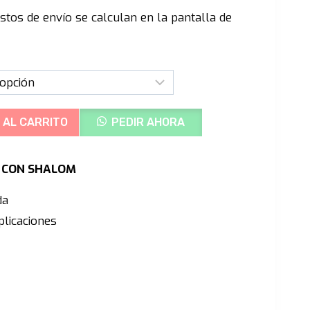
precio
stos de envío se calculan en la pantalla de
actual
es:
0.
S/1,299.00.
 AL CARRITO
PEDIR AHORA
Ú CON SHALOM
da
licaciones