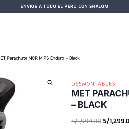
ENVÍOS A TODO EL PERÚ CON SHALOM
ET Parachute MCR MIPS Enduro – Black
DESMONTABLES
MET PARACH
– BLACK
El
S/
1,999.00
S/
1,299.