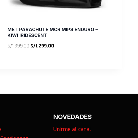
MET PARACHUTE MCR MIPS ENDURO –
KIWI IRIDESCENT
El
El
S/
1,999.00
S/
1,299.00
precio
precio
original
actual
era:
es:
S/1,999.00.
S/1,299.00.
NOVEDADES
s
Unirme al canal