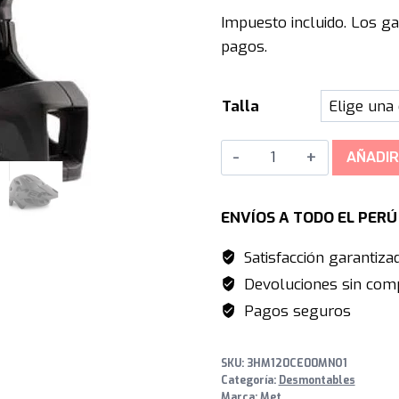
precio
Impuesto incluido. Los ga
original
pagos.
era:
S/1,999.0
Talla
MET
AÑADIR
Parachute
MCR
ENVÍOS A TODO EL PER
MIPS
Enduro
Satisfacción garantiza
-
Devoluciones sin comp
Black
Pagos seguros
cantidad
SKU:
3HM120CE00MNO1
Categoría:
Desmontables
Marca:
Met