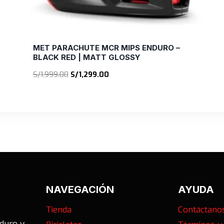
MET PARACHUTE MCR MIPS ENDURO –
BLACK RED | MATT GLOSSY
El
El
S/
1,999.00
S/
1,299.00
precio
precio
original
actual
era:
es:
S/1,999.00.
S/1,299.00.
NAVEGACIÓN
AYUDA
Tienda
Contáctano
nduro y