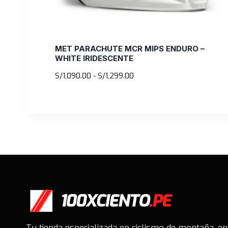
MET PARACHUTE MCR MIPS ENDURO –
WHITE IRIDESCENTE
Rango
S/
1,090.00
-
S/
1,299.00
de
precios:
desde
S/1,090.00
hasta
S/1,299.00
Tu tienda especializada en ciclismo de montaña, e