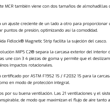
hute MCR también viene con dos tamaños de almohadillas 
n ajuste creciente de un lado a otro para proporcionar un
ar puntos de presión, optimizando así la comodidad.
da Fidlock® Magnetic Strip facilita la sujeción del casco.
olución MIPS C2® separa la carcasa exterior del interior 
e las une con 3 4 piezas de goma y permite que el deslizam
ñinos impactos rotacionales.
 certificado por ASTM F1952 15 / F2032 15 para la carcasa
como en modo de protección integral.
s por su buena ventilación. Las 21 ventilaciones y el sis
anspirable, de modo que maximizan el flujo de aire tanto a