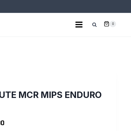
0
UTE MCR MIPS ENDURO
El
00