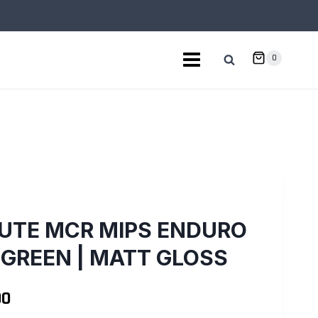
0
UTE MCR MIPS ENDURO
 GREEN | MATT GLOSS
El
00