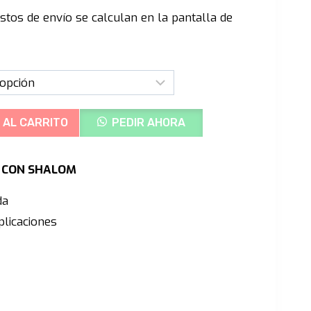
precio
stos de envío se calculan en la pantalla de
actual
es:
0.
S/1,299.00.
 AL CARRITO
PEDIR AHORA
Ú CON SHALOM
da
licaciones