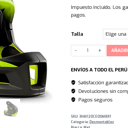
precio
Impuesto incluido. Los ga
original
pagos.
era:
S/1,999.0
Talla
MET
AÑADIR
Parachute
MCR
ENVÍOS A TODO EL PER
MIPS
Enduro
Satisfacción garantiza
-
Devoluciones sin comp
Camo
Pagos seguros
Lime
Green
SKU:
3HM120CE00MBR1
|
Categoría:
Desmontables
Matt
Marca:
Met