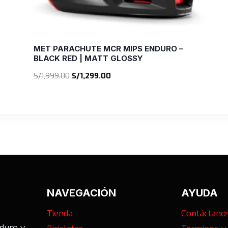
MET PARACHUTE MCR MIPS ENDURO –
BLACK RED | MATT GLOSSY
El
El
S/
1,999.00
S/
1,299.00
precio
precio
original
actual
era:
es:
S/1,999.00.
S/1,299.00.
NAVEGACIÓN
AYUDA
Tienda
Contáctano
nduro y