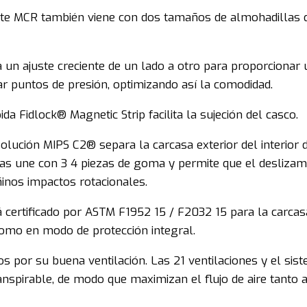
hute MCR también viene con dos tamaños de almohadillas 
n ajuste creciente de un lado a otro para proporcionar un
ar puntos de presión, optimizando así la comodidad.
da Fidlock® Magnetic Strip facilita la sujeción del casco.
olución MIPS C2® separa la carcasa exterior del interior 
e las une con 3 4 piezas de goma y permite que el deslizam
ñinos impactos rotacionales.
 certificado por ASTM F1952 15 / F2032 15 para la carcasa
como en modo de protección integral.
s por su buena ventilación. Las 21 ventilaciones y el sis
anspirable, de modo que maximizan el flujo de aire tanto a