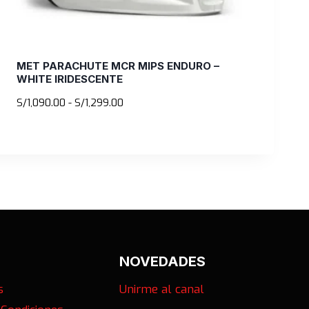
MET PARACHUTE MCR MIPS ENDURO –
WHITE IRIDESCENTE
Rango
S/
1,090.00
-
S/
1,299.00
de
precios:
desde
S/1,090.00
hasta
S/1,299.00
NOVEDADES
s
Unirme al canal