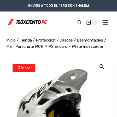
Saltar
ENVÍOS A TODO EL PERÚ CON SHALOM
al
contenido
0
Inicio
/
Tienda
/
Protección
/
Cascos
/
Desmontables
/
MET Parachute MCR MIPS Enduro – White Iridescente
¡Oferta!