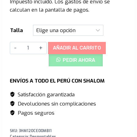
Impuesto incluido. Los gastos de envío se
precios:
calculan en la pantalla de pagos.
desde
S/1,090.00
Talla
hasta
MET
S/1,299.00
AÑADIR AL CARRITO
Parachute
PEDIR AHORA
MCR
MIPS
Enduro
ENVÍOS A TODO EL PERÚ CON SHALOM
-
Satisfacción garantizada
White
Devoluciones sin complicaciones
Iridescente
cantidad
Pagos seguros
SKU:
3HM120CE00MBI1
Categoría:
Desmontables