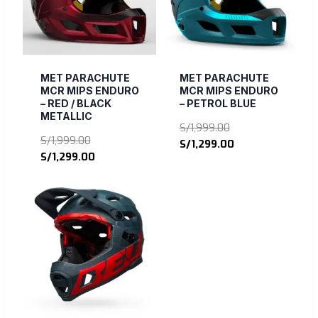
MET PARACHUTE
MET PARACHUTE
MCR MIPS ENDURO
MCR MIPS ENDURO
– RED / BLACK
– PETROL BLUE
METALLIC
El
S/
1,999.00
El
S/
1,999.00
precio
El
S/
1,299.00
precio
El
S/
1,299.00
original
precio
original
precio
era:
actual
era:
actual
S/1,999.00.
es:
S/1,999.00.
es:
S/1,299.00.
S/1,299.00.