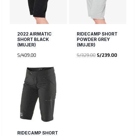
2022 AIRMATIC
RIDECAMP SHORT
SHORT BLACK
POWDER GREY
(MUJER)
(MUJER)
El
El
S/
409.00
S/
329.00
S/
239.00
precio
precio
original
actual
era:
es:
S/329.00.
S/239.00
RIDECAMP SHORT