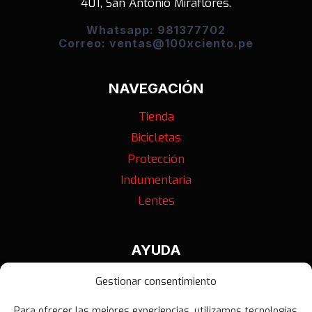
401, San Antonio Miraflores.
Whatsapp: 981377702
Correo: ventas@100xciento.pe
NAVEGACIÓN
Tienda
Bicicletas
Protección
Indumentaria
Lentes
AYUDA
Contáctanos
Gestionar consentimiento
Términos y Condiciones
Para ofrecer las mejores experiencias, utilizamos tecnologías