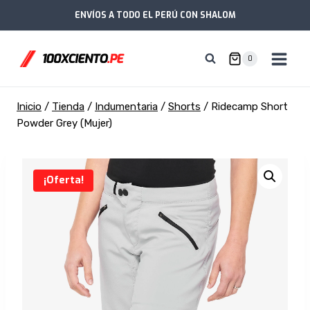
Saltar
ENVÍOS A TODO EL PERÚ CON SHALOM
al
contenido
0
Inicio
/
Tienda
/
Indumentaria
/
Shorts
/
Ridecamp Short
Powder Grey (Mujer)
¡Oferta!