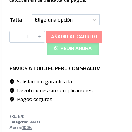
calculan en la pantalla de pagos.
era:
es:
S/329.00.
S/239.00.
Talla
Ridecamp
AÑADIR AL CARRITO
Short
PEDIR AHORA
Powder
Grey
(Mujer)
ENVÍOS A TODO EL PERÚ CON SHALOM
cantidad
Satisfacción garantizada
Devoluciones sin complicaciones
Pagos seguros
SKU:
N/D
Categoría:
Shorts
Marca:
100%