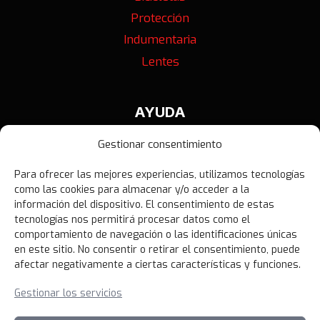
Protección
Indumentaria
Lentes
AYUDA
Contáctanos
Gestionar consentimiento
Términos y Condiciones
Para ofrecer las mejores experiencias, utilizamos tecnologías
Política de Privacidad
como las cookies para almacenar y/o acceder a la
Política de Devoluciones
información del dispositivo. El consentimiento de estas
tecnologías nos permitirá procesar datos como el
Libro de Reclamaciones
comportamiento de navegación o las identificaciones únicas
en este sitio. No consentir o retirar el consentimiento, puede
afectar negativamente a ciertas características y funciones.
NOVEDADES
Gestionar los servicios
Unirme al canal