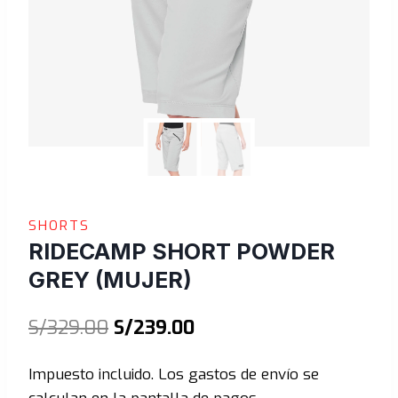
SHORTS
RIDECAMP SHORT POWDER
GREY (MUJER)
El
El
S/
329.00
S/
239.00
precio
precio
Impuesto incluido. Los gastos de envío se
original
actual