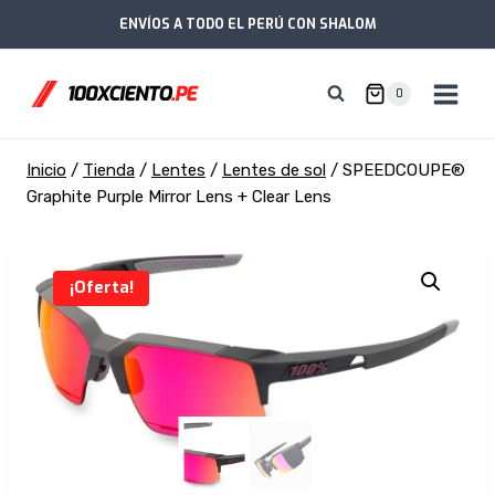
Saltar
ENVÍOS A TODO EL PERÚ CON SHALOM
al
contenido
0
Inicio
/
Tienda
/
Lentes
/
Lentes de sol
/
SPEEDCOUPE®
Graphite Purple Mirror Lens + Clear Lens
¡Oferta!