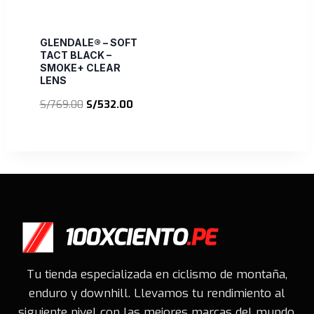
GLENDALE® – SOFT
TACT BLACK –
SMOKE+ CLEAR
LENS
El
El
S/
769.00
S/
532.00
precio
precio
original
actual
era:
es:
S/769.00.
S/532.00.
Tu tienda especializada en ciclismo de montaña,
enduro y downhill. Llevamos tu rendimiento al
siguiente nivel con las mejores marcas del mundo.