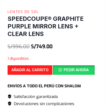
LENTES DE SOL
SPEEDCOUPE® GRAPHITE
PURPLE MIRROR LENS +
CLEAR LENS
El
El
S/
996.00
S/
749.00
precio
precio
1 disponibles
original
actual
SPEEDCOUPE®
era:
es:
AÑADIR AL CARRITO
PEDIR AHORA
Graphite
S/996.00.
S/749.00.
Purple
ENVÍOS A TODO EL PERÚ CON SHALOM
Mirror
Lens
Satisfacción garantizada
+
Devoluciones sin complicaciones