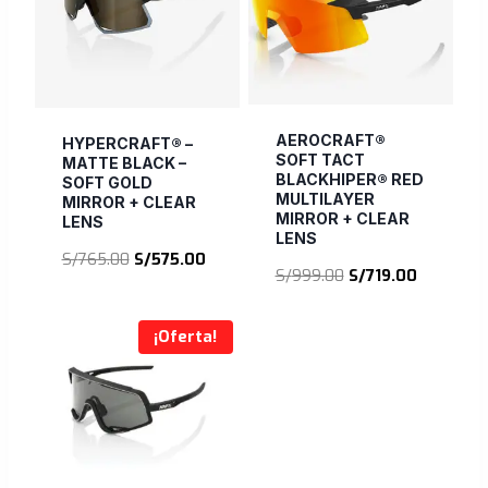
AEROCRAFT®
HYPERCRAFT® –
SOFT TACT
MATTE BLACK –
BLACKHIPER® RED
SOFT GOLD
MULTILAYER
MIRROR + CLEAR
MIRROR + CLEAR
LENS
LENS
El
El
S/
765.00
S/
575.00
El
El
S/
999.00
S/
719.00
precio
precio
precio
precio
original
actual
original
actual
era:
es:
¡Oferta!
era:
es:
S/765.00.
S/575.00.
S/999.00.
S/719.00.